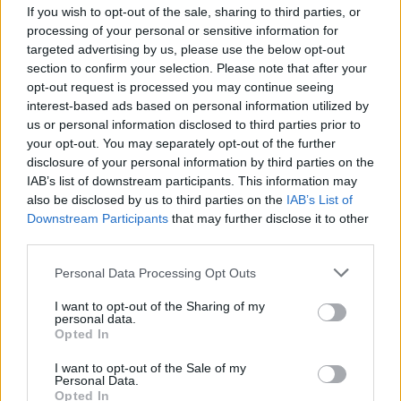
MERDE MERDE
If you wish to opt-out of the sale, sharing to third parties, or
MERDE
processing of your personal or sensitive information for
Laisse sortir, laisse sortir maintenant
targeted advertising by us, please use the below opt-out
Laisse sortir, laisse sortir
section to confirm your selection. Please note that after your
Pas tout, juste un peu
opt-out request is processed you may continue seeing
Laisse sortir, laisse sortir
interest-based ads based on personal information utilized by
Laisse sortir, laisse sortir
us or personal information disclosed to third parties prior to
Laisse sortir, laisse sortir
your opt-out. You may separately opt-out of the further
Laisse sortir, laisse sortir
disclosure of your personal information by third parties on the
IAB’s list of downstream participants. This information may
Let it out, let it out
also be disclosed by us to third parties on the
IAB’s List of
Let it out, let it out
Downstream Participants
that may further disclose it to other
Let it out, let it out
third parties.
Not everything just a little out
Personal Data Processing Opt Outs
Let it out, let it out
Let it out, let it out
I want to opt-out of the Sharing of my
Let it out, let it out
personal data.
Laisse sortir, laisse sortir
Opted In
Laisse sortir, laisse sortir
I want to opt-out of the Sale of my
Laisse sortir, laisse sortir
Personal Data.
Pas tout, juste un peu
Opted In