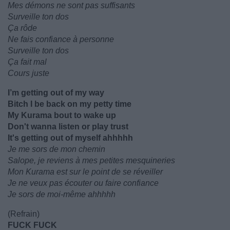
Mes démons ne sont pas suffisants
Surveille ton dos
Ça rôde
Ne fais confiance à personne
Surveille ton dos
Ça fait mal
Cours juste
I’m getting out of my way
Bitch I be back on my petty time
My Kurama bout to wake up
Don't wanna listen or play trust
It's getting out of myself ahhhhh
Je me sors de mon chemin
Salope, je reviens à mes petites mesquineries
Mon Kurama est sur le point de se réveiller
Je ne veux pas écouter ou faire confiance
Je sors de moi-même ahhhhh
(Refrain)
FUCK FUCK