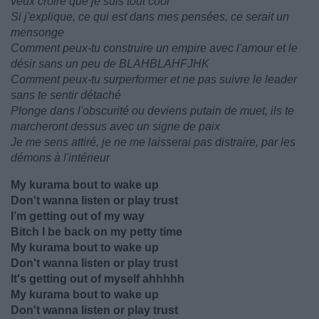
veux croire que je suis tout cool
Si j'explique, ce qui est dans mes pensées, ce serait un
mensonge
Comment peux-tu construire un empire avec l'amour et le
désir sans un peu de BLAHBLAHFJHK
Comment peux-tu surperformer et ne pas suivre le leader
sans te sentir détaché
Plonge dans l'obscurité ou deviens putain de muet, ils te
marcheront dessus avec un signe de paix
Je me sens attiré, je ne me laisserai pas distraire, par les
démons à l'intérieur
My kurama bout to wake up
Don't wanna listen or play trust
I’m getting out of my way
Bitch I be back on my petty time
My kurama bout to wake up
Don't wanna listen or play trust
It's getting out of myself ahhhhh
My kurama bout to wake up
Don't wanna listen or play trust