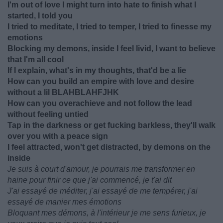
I'm out of love I might turn into hate to finish what I
started, I told you
I tried to meditate, I tried to temper, I tried to finesse my
emotions
Blocking my demons, inside I feel livid, I want to believe
that I'm all cool
If I explain, what's in my thoughts, that'd be a lie
How can you build an empire with love and desire
without a lil BLAHBLAHFJHK
How can you overachieve and not follow the lead
without feeling untied
Tap in the darkness or get fucking barkless, they'll walk
over you with a peace sign
I feel attracted, won't gеt distracted, by demons on the
insidе
Je suis à court d'amour, je pourrais me transformer en
haine pour finir ce que j'ai commencé, je t'ai dit
J'ai essayé de méditer, j'ai essayé de me tempérer, j'ai
essayé de manier mes émotions
Bloquant mes démons, à l'intérieur je me sens furieux, je