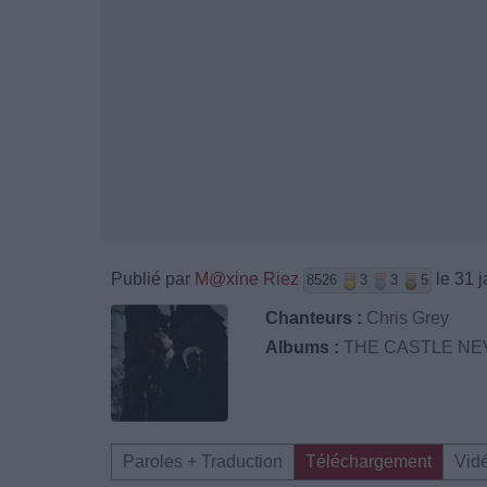
Publié par
M@xine Riez
le 31 
8526
3
3
5
Chanteurs :
Chris Grey
Albums :
THE CASTLE NE
Paroles + Traduction
Téléchargement
Vid