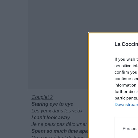
La Coccin
If you wish 
sensitive in
confirm you
continue se
information 
further disc
Couplet 2
participants
Staring eye to eye
Downstream 
Les yeux dans les yeux
I can’t look away
Je ne peux pas détourner le regard
Persona
Spent so much time apart, still nothing’s cha
On a passé tant de temps séparés, et pourtant ri