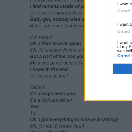
I want t
I find nirvana inside of your love
Opted 
Je trouve le nirvana dans ton amour
Baby girl, nobody else was enough
I want t
Bébé, personne d’autre ne suffisait
Opted 
Pré-refrain
I want t
Oh, I tried to love again
of my P
Oh, j’ai essayé d’aimer à nouveau
was col
Opted 
But a part of me was yours
Mais une partie de moi t’appartenait
I know in the end
Je sais qu’au final
Refrain
It’s always been you
Ça a toujours été toi
You
Toi
Oh, I got everything to lose (everything)
Oh, j’ai tout à perdre (tout)