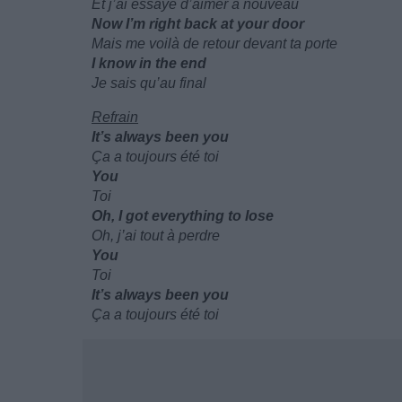
Et j’ai essayé d’aimer à nouveau
Now I’m right back at your door
Mais me voilà de retour devant ta porte
I know in the end
Je sais qu’au final
Refrain
It’s always been you
Ça a toujours été toi
You
Toi
Oh, I got everything to lose
Oh, j’ai tout à perdre
You
Toi
It’s always been you
Ça a toujours été toi