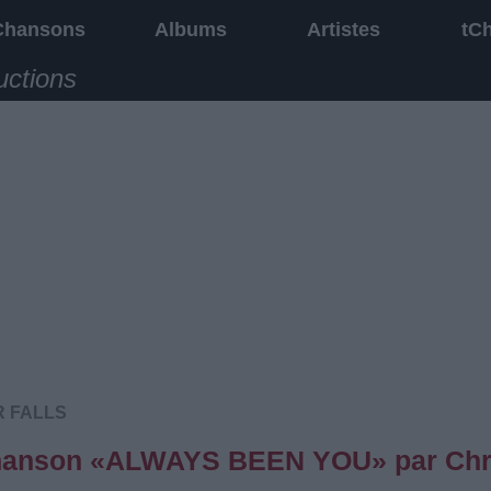
Chansons
Albums
Artistes
tC
uctions
R FALLS
a chanson «ALWAYS BEEN YOU» par Chr