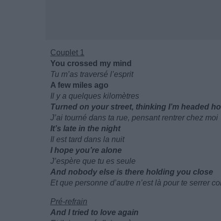
Couplet 1
You crossed my mind
Tu m’as traversé l’esprit
A few miles ago
Il y a quelques kilomètres
Turned on your street, thinking I’m headed h
J’ai tourné dans ta rue, pensant rentrer chez moi
It’s late in the night
Il est tard dans la nuit
I hope you’re alone
J’espère que tu es seule
And nobody else is there holding you close
Et que personne d’autre n’est là pour te serrer con
Pré-refrain
And I tried to love again