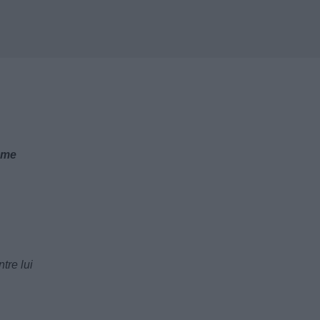
ome
tre lui