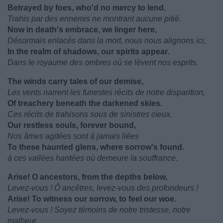
Betrayed by foes, who'd no mercy to lend.
Trahis par des ennemis ne montrant aucune pitié.
Now in death's embrace, we linger here,
Désormais enlacés dans la mort, nous nous alignons ici,
In the realm of shadows, our spirits appear.
Dans le royaume des ombres où se lèvent nos esprits.
The winds carry tales of our demise,
Les vents narrent les funestes récits de notre disparition,
Of treachery beneath the darkened skies.
Ces récits de trahisons sous de sinistres cieux.
Our restless souls, forever bound,
Nos âmes agitées sont à jamais liées
To these haunted glens, where sorrow's found.
à ces vallées hantées où demeure la souffrance.
Arise! O ancestors, from the depths below,
Levez-vous ! Ô ancêtres, levez-vous des profondeurs !
Arise! To witness our sorrow, to feel our woe.
Levez-vous ! Soyez témoins de notre tristesse, notre
malheur.