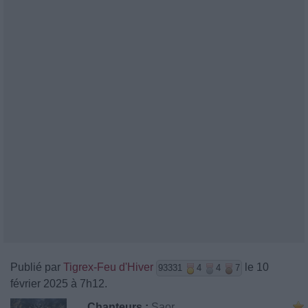
Publié par
Tigrex-Feu d'Hiver
le 10
93331
4
4
7
février 2025 à 7h12.
Chanteurs :
Saor