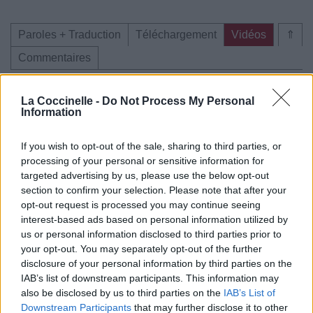
Paroles + Traduction
Téléchargement
Vidéos
⇑
Commentaires
Voir la vidéo de «Glen of Sorrow»
La Coccinelle -
Do Not Process My Personal
Information
If you wish to opt-out of the sale, sharing to third parties, or
processing of your personal or sensitive information for
targeted advertising by us, please use the below opt-out
Concert/Live
section to confirm your selection. Please note that after your
opt-out request is processed you may continue seeing
interest-based ads based on personal information utilized by
Paroles + Traduction
Téléchargement
Vidéos
⇑
us or personal information disclosed to third parties prior to
Commentaires
your opt-out. You may separately opt-out of the further
disclosure of your personal information by third parties on the
black metal atmospherique
celtic metal
IAB’s list of downstream participants. This information may
also be disclosed by us to third parties on the
IAB’s List of
Downstream Participants
that may further disclose it to other
Dire «merci» pour cette traduction
Corriger une erreur