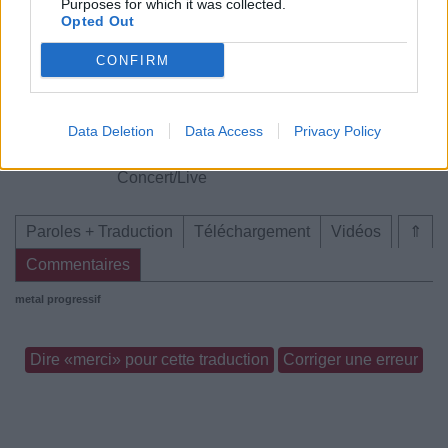
Purposes for which it was collected.
Opted Out
Chanson sans vidéo
Concert/Live
CONFIRM
Data Deletion
Data Access
Privacy Policy
Concert/Live
Paroles + Traduction
Téléchargement
Vidéos
⇑
Commentaires
metal progressif
Dire «merci» pour cette traduction
Corriger une erreur