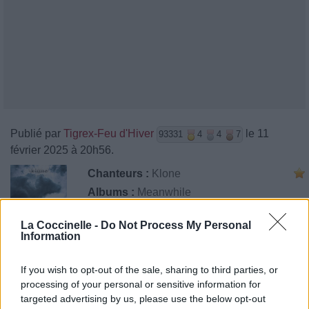
Publié par
Tigrex-Feu d'Hiver
le 11
93331
4
4
7
février 2025 à 20h56.
Chanteurs :
Klone
Albums :
Meanwhile
La Coccinelle -
Do Not Process My Personal
Information
Paroles + Traduction
Téléchargement
Vidéos
⇑
If you wish to opt-out of the sale, sharing to third parties, or
Commentaires
processing of your personal or sensitive information for
targeted advertising by us, please use the below opt-out