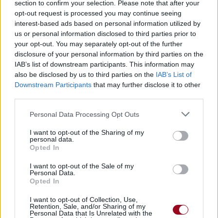
section to confirm your selection. Please note that after your
opt-out request is processed you may continue seeing
interest-based ads based on personal information utilized by
Pour prolonger le plaisir musical :
us or personal information disclosed to third parties prior to
your opt-out. You may separately opt-out of the further
Vous aimez chanter, apprenez la guitare chez
disclosure of your personal information by third parties on the
Télécharger légalement les MP3 sur
IAB’s list of downstream participants. This information may
Télécharger légalement les MP3 ou trouver le CD sur
also be disclosed by us to third parties on the
IAB’s List of
Downstream Participants
that may further disclose it to other
Trouver des vinyles et des CD sur
third parties.
Trouver un instrument de musique ou une partition au
meilleur prix sur
Personal Data Processing Opt Outs
I want to opt-out of the Sharing of my
personal data.
Paroles + Traduction
Téléchargement
Vidéos
⇑
Opted In
Commentaires
I want to opt-out of the Sale of my
Personal Data.
Opted In
Voir la vidéo de «Blink of an Eye»
I want to opt-out of Collection, Use,
Retention, Sale, and/or Sharing of my
Personal Data that Is Unrelated with the