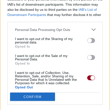
Télécharger légalement les MP3 sur
IAB’s list of downstream participants. This information may
Télécharger légalement les MP3 ou trouver le CD sur
also be disclosed by us to third parties on the
IAB’s List of
Downstream Participants
that may further disclose it to other
Trouver des vinyles et des CD sur
third parties.
Trouver un instrument de musique ou une partition au
meilleur prix sur
Personal Data Processing Opt Outs
I want to opt-out of the Sharing of my
personal data.
Paroles + Traduction
Téléchargement
Vidéos
⇑
Opted In
Commentaires
I want to opt-out of the Sale of my
Personal Data.
Opted In
Voir la vidéo de «Apnea»
I want to opt-out of Collection, Use,
Retention, Sale, and/or Sharing of my
Personal Data that Is Unrelated with the
Purposes for which it was collected.
Opted Out
CONFIRM
Chanson sans vidéo