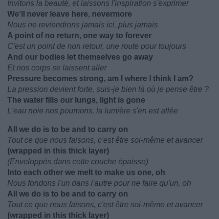
Invitons la beauté, et laissons l'inspiration s'exprimer
We'll never leave here, nevermore
Nous ne reviendrons jamais ici, plus jamais
A point of no return, one way to forever
C'est un point de non retour, une route pour toujours
And our bodies let themselves go away
Et nos corps se laissent aller
Pressure becomes strong, am I where I think I am?
La pression devient forte, suis-je bien là où je pense être ?
The water fills our lungs, light is gone
L'eau noie nos poumons, la lumière s'en est allée
All we do is to be and to carry on
Tout ce que nous faisons, c'est être soi-même et avancer
(wrapped in this thick layer)
(Enveloppés dans cette couche épaisse)
Into each other we melt to make us one, oh
Nous fondons l'un dans l'autre pour ne faire qu'un, oh
All we do is to be and to carry on
Tout ce que nous faisons, c'est être soi-même et avancer
(wrapped in this thick layer)