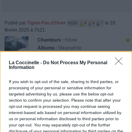
Publié par
Tigrex-Feu d'Hiver
le 18
93201
4
4
7
février 2025 à 7h21.
Chanteurs :
Klone
Albums :
Meanwhile
La Coccinelle -
Do Not Process My Personal
Information
Paroles + Traduction
Téléchargement
Vidéos
⇑
If you wish to opt-out of the sale, sharing to third parties, or
Commentaires
processing of your personal or sensitive information for
targeted advertising by us, please use the below opt-out
section to confirm your selection. Please note that after your
opt-out request is processed you may continue seeing
interest-based ads based on personal information utilized by
Pour prolonger le plaisir musical :
us or personal information disclosed to third parties prior to
your opt-out. You may separately opt-out of the further
Vous aimez chanter, apprenez la guitare chez
disclosure of your personal information by third parties on the