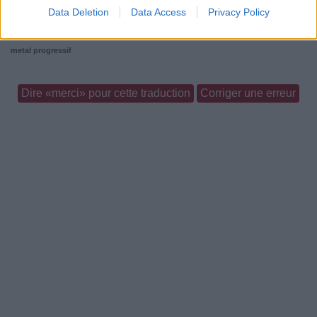
Paroles + Traduction
Téléchargement
Vidéos
⇑
Data Deletion
Data Access
Privacy Policy
Commentaires
metal progressif
Dire «merci» pour cette traduction
Corriger une erreur