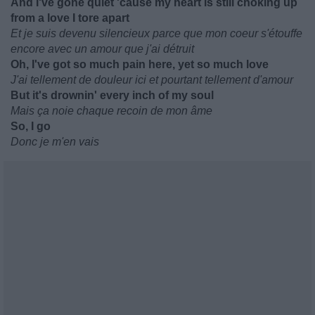
And I've gone quiet 'cause my heart is still choking up
from a love I tore apart
Et je suis devenu silencieux parce que mon coeur s'étouffe
encore avec un amour que j'ai détruit
Oh, I've got so much pain here, yet so much love
J'ai tellement de douleur ici et pourtant tellement d'amour
But it's drownin' every inch of my soul
Mais ça noie chaque recoin de mon âme
So, I go
Donc je m'en vais