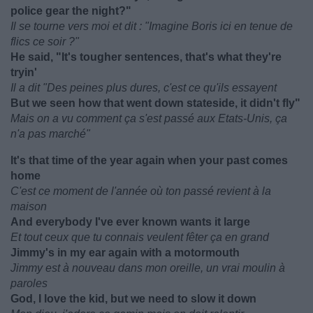
police gear the night?"
Il se tourne vers moi et dit : "Imagine Boris ici en tenue de
flics ce soir ?"
He said, "It's tougher sentences, that's what they're
tryin'
Il a dit "Des peines plus dures, c'est ce qu'ils essayent
But we seen how that went down stateside, it didn't fly"
Mais on a vu comment ça s'est passé aux Etats-Unis, ça
n'a pas marché"
It's that time of the year again when your past comes
home
C'est ce moment de l'année où ton passé revient à la
maison
And everybody I've ever known wants it large
Et tout ceux que tu connais veulent fêter ça en grand
Jimmy's in my ear again with a motormouth
Jimmy est à nouveau dans mon oreille, un vrai moulin à
paroles
God, I love the kid, but we need to slow it down