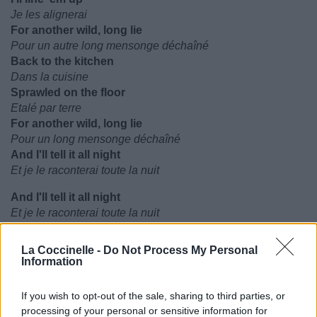
Je les alignerai
For another wild, long lie
Pour un autre long mensonge déchaîné
Back to the kitchen
Dans la cuisine
Sprawlеd on the floor
Etalé par terre
For another wild, long lie
Pour un long mensonge déchaîné
And I'll tеll it all night
Et je le raconterai toute la nuit
And I'll tеll it all night
Et je le raconterai toute la nuit
La Coccinelle -
Do Not Process My Personal
Information
If you wish to opt-out of the sale, sharing to third parties, or
processing of your personal or sensitive information for