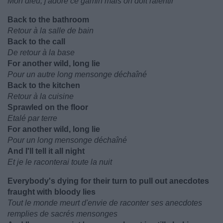
Mon dieu, j'adore ce gamin mais on doit ralentir
Back to the bathroom
Retour à la salle de bain
Back to the call
De retour à la base
For another wild, long lie
Pour un autre long mensonge déchaîné
Back to the kitchen
Retour à la cuisine
Sprawlеd on the floor
Etalé par terre
For another wild, long lie
Pour un long mensonge déchaîné
And I'll tеll it all night
Et je le raconterai toute la nuit
Everybody's dying for their turn to pull out anecdotes
fraught with bloody lies
Tout le monde meurt d'envie de raconter ses anecdotes
remplies de sacrés mensonges