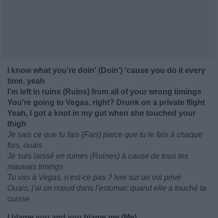
I know what you’re doin' (Doin') 'cause you do it every
time, yeah
I’m left in ruins (Ruins) from all of your wrong timings
You're going to Vegas, right? Drunk on a private flight
Yeah, I got a knot in my gut when she touched your
thigh
Je sais ce que tu fais (Fais) parce que tu le fais à chaque
fois, ouais
Je suis laissé en ruines (Ruines) à cause de tous tes
mauvais timings
Tu vas à Vegas, n'est-ce pas ? Ivre sur un vol privé
Ouais, j'ai un nœud dans l'estomac quand elle a touché ta
cuisse
I blame you and you blame me (Me)