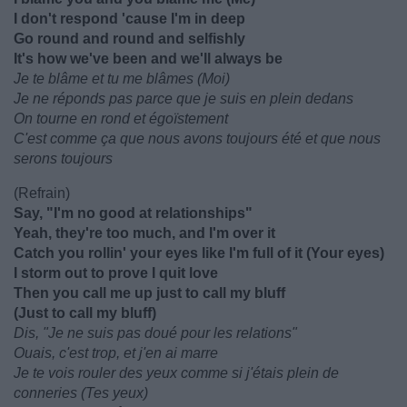
I don't respond 'cause I'm in deep
Go round and round and selfishly
It's how we've been and we'll always be
Je te blâme et tu me blâmes (Moi)
Je ne réponds pas parce que je suis en plein dedans
On tourne en rond et égoïstement
C'est comme ça que nous avons toujours été et que nous
serons toujours
(Refrain)
Say, "I'm no good at relationships"
Yeah, they're too much, and I'm over it
Catch you rollin' your eyes like I'm full of it (Your eyes)
I storm out to prove I quit love
Then you call me up just to call my bluff
(Just to call my bluff)
Dis, "Je ne suis pas doué pour les relations"
Ouais, c'est trop, et j'en ai marre
Je te vois rouler des yeux comme si j'étais plein de
conneries (Tes yeux)