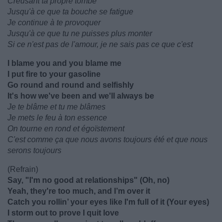
Creusant ta propre tombe
Jusqu'à ce que ta bouche se fatigue
Je continue à te provoquer
Jusqu'à ce que tu ne puisses plus monter
Si ce n'est pas de l'amour, je ne sais pas ce que c'est
I blame you and you blame me
I put fire to your gasoline
Go round and round and selfishly
It's how we've been and we'll always be
Je te blâme et tu me blâmes
Je mets le feu à ton essence
On tourne en rond et égoïstement
C'est comme ça que nous avons toujours été et que nous
serons toujours
(Refrain)
Say, "I'm no good at relationships" (Oh, no)
Yeah, they're too much, and I’m over it
Catch you rollin’ your eyes like I'm full of it (Your eyes)
I storm out to prove I quit love