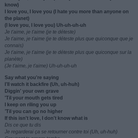
know)
I love you, I love you (I hate you more than anyone on
the planet)
(I love you, I love you) Uh-uh-uh-uh
Je t'aime, je t'aime (je te déteste)
Je t'aime, je t'aime (je te déteste plus que quiconque que je
connais)
Je t'aime, je t'aime (je te déteste plus que quiconque sur la
planète)
(Je t'aime, je t'aime) Uh-uh-uh-uh
Say what you're saying
I’ll watch it backfire (Uh, uh-huh)
Diggin' your own grave
'Til your mouth gets tired
I keep on riling you up
’Til you can go no higher
If this isn't love, I don't know what is
Dis ce que tu dis
Je regarderai ça se retourner contre toi (Uh, uh-huh)