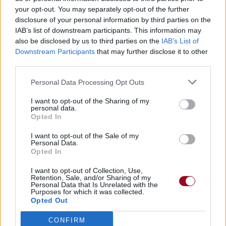
your opt-out. You may separately opt-out of the further
disclosure of your personal information by third parties on the
IAB’s list of downstream participants. This information may
also be disclosed by us to third parties on the
IAB’s List of
Paroles + Traduction
Téléchargement
Vidéos
⇑
Downstream Participants
that may further disclose it to other
Commentaires
third parties.
gothic metal
Personal Data Processing Opt Outs
I want to opt-out of the Sharing of my
personal data.
Dire «merci» pour cette traduction
Corriger une erreur
Opted In
I want to opt-out of the Sale of my
Personal Data.
Opted In
I want to opt-out of Collection, Use,
Retention, Sale, and/or Sharing of my
Personal Data that Is Unrelated with the
Purposes for which it was collected.
Opted Out
CONFIRM