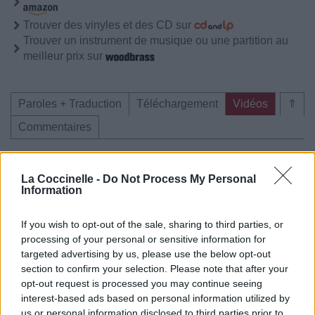
Trouver des vinyles et des CD sur
Trouver un instrument de musique ou une partition au
meilleur prix sur
Paroles + Traduction
Téléchargement
Vidéos
⇑
Commentaires
Voir la vidéo de «Down : By the
La Coccinelle -
Do Not Process My Personal
Way»
Information
If you wish to opt-out of the sale, sharing to third parties, or
processing of your personal or sensitive information for
targeted advertising by us, please use the below opt-out
section to confirm your selection. Please note that after your
opt-out request is processed you may continue seeing
interest-based ads based on personal information utilized by
us or personal information disclosed to third parties prior to