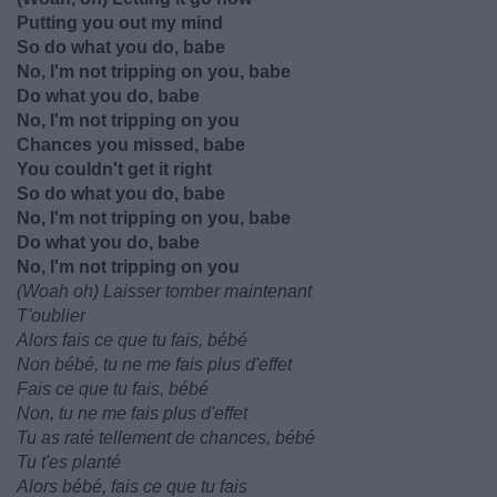
Putting you out my mind
So do what you do, babe
No, I'm not tripping on you, babe
Do what you do, babe
No, I'm not tripping on you
Chances you missed, babe
You couldn't get it right
So do what you do, babe
No, I'm not tripping on you, babe
Do what you do, babe
No, I'm not tripping on you
(Woah oh) Laisser tomber maintenant
T'oublier
Alors fais ce que tu fais, bébé
Non bébé, tu ne me fais plus d'effet
Fais ce que tu fais, bébé
Non, tu ne me fais plus d'effet
Tu as raté tellement de chances, bébé
Tu t'es planté
Alors bébé, fais ce que tu fais