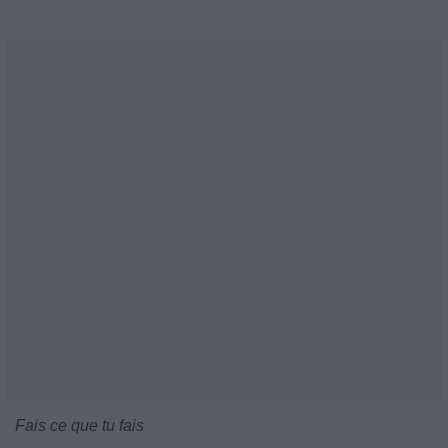
Fais ce que tu fais