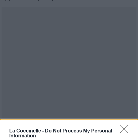
Publié par
PinkCrazyPrincess
le 15
25826
5
5
7
La Coccinelle -
Do Not Process My Personal
Information
mars 2025 à 7h30.