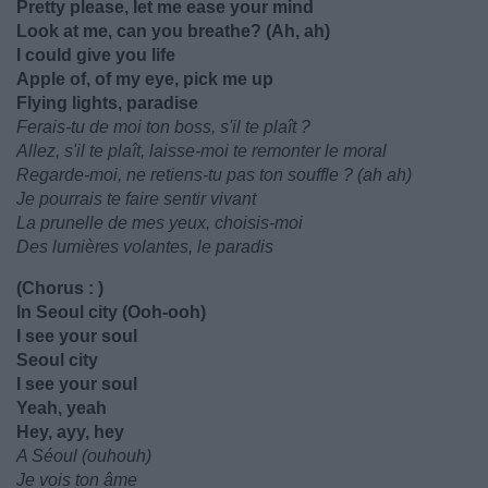
Pretty please, let me ease your mind
Look at me, can you breathe? (Ah, ah)
I could give you life
Apple of, of my eye, pick me up
Flying lights, paradise
Ferais-tu de moi ton boss, s'il te plaît ?
Allez, s'il te plaît, laisse-moi te remonter le moral
Regarde-moi, ne retiens-tu pas ton souffle ? (ah ah)
Je pourrais te faire sentir vivant
La prunelle de mes yeux, choisis-moi
Des lumières volantes, le paradis
(Chorus : )
In Seoul city (Ooh-ooh)
I see your soul
Seoul city
I see your soul
Yeah, yeah
Hey, ayy, hey
A Séoul (ouhouh)
Je vois ton âme