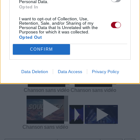
Personal Data.
meilleur prix sur
Opted In
I want to opt-out of Collection, Use,
Retention, Sale, and/or Sharing of my
Paroles + Traduction
Téléchargement
Vidéos
⇑
Personal Data that Is Unrelated with the
Purposes for which it was collected.
Commentaires
Opted Out
Voir la vidéo de «Seoul City»
CONFIRM
Data Deletion
Data Access
Privacy Policy
Chanson sans vidéo
Chanson sans vidéo
Chanson sans vidéo