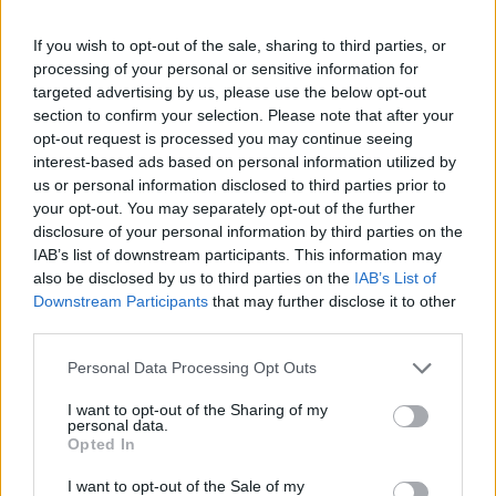
Chanteurs :
JENNIE
If you wish to opt-out of the sale, sharing to third parties, or
Albums :
Ruby
processing of your personal or sensitive information for
targeted advertising by us, please use the below opt-out
section to confirm your selection. Please note that after your
opt-out request is processed you may continue seeing
interest-based ads based on personal information utilized by
Paroles + Traduction
Téléchargement
Vidéos
⇑
us or personal information disclosed to third parties prior to
Commentaires
your opt-out. You may separately opt-out of the further
disclosure of your personal information by third parties on the
IAB’s list of downstream participants. This information may
also be disclosed by us to third parties on the
IAB’s List of
Downstream Participants
that may further disclose it to other
Pour prolonger le plaisir musical :
third parties.
Vous aimez chanter, apprenez la guitare chez
Personal Data Processing Opt Outs
Télécharger légalement les MP3 sur
Télécharger légalement les MP3 ou trouver le CD sur
I want to opt-out of the Sharing of my
personal data.
Opted In
Trouver des vinyles et des CD sur
Trouver un instrument de musique ou une partition au
I want to opt-out of the Sale of my