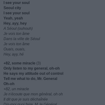
I see your soul
Seoul city
I see your soul
Yeah, yeah
Hey, ayy, hey
A Séoul (ouhouh)
Je vois ton âme
Dans la ville de Séoul
Je vois ton âme
Ouais, ouais,
Hey, ayy, hé
+82, some miracle
(3)
Only listen to my general, oh-oh
He says my attitude out of control
Tell me what to do, Mr. General
Oh-oh
+82, un miracle
Je n'écoute que mon général, oh oh
Il dit que je suis déchaînée
Dis-moi quoi faire, M. le Général