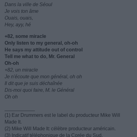
Dans la ville de Séoul
Je vois ton âme
Ouais, ouais,
Hey, ayy, hé
+82, some miracle
Only listen to my general, oh-oh
He says my attitude out of control
Tell me what to do, Mr. General
Oh-oh
+82, un miracle
Je n'écoute que mon général, oh oh
Il dit que je suis déchaînée
Dis-moi quoi faire, M. le Général
Oh oh
___________
(1) Ear Drummers est le label du producteur Mike Will
Made It.
(2) Mike Will Made It: célèbre producteur américain.
(3) Indicatif téléphonique de la Corée du Sud.