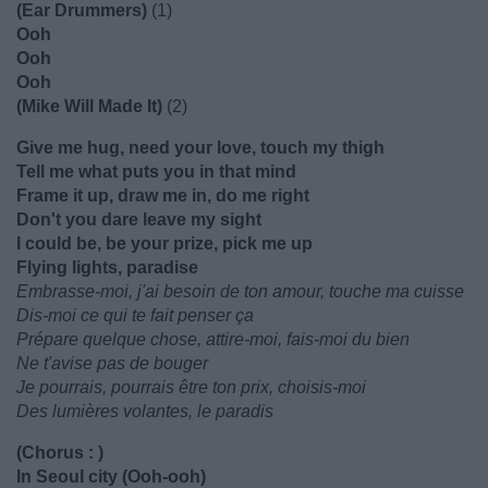
(Ear Drummers)
(1)
Ooh
Ooh
Ooh
(Mike Will Made It)
(2)
Give me hug, need your love, touch my thigh
Tell me what puts you in that mind
Frame it up, draw me in, do me right
Don't you dare leave my sight
I could be, be your prize, pick me up
Flying lights, paradise
Embrasse-moi, j'ai besoin de ton amour, touche ma cuisse
Dis-moi ce qui te fait penser ça
Prépare quelque chose, attire-moi, fais-moi du bien
Ne t'avise pas de bouger
Je pourrais, pourrais être ton prix, choisis-moi
Des lumières volantes, le paradis
(Chorus : )
In Seoul city (Ooh-ooh)