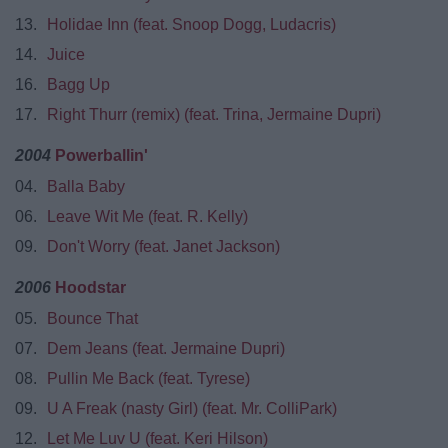
13.
Holidae Inn (feat. Snoop Dogg, Ludacris)
14.
Juice
16.
Bagg Up
17.
Right Thurr (remix) (feat. Trina, Jermaine Dupri)
2004
Powerballin'
04.
Balla Baby
06.
Leave Wit Me (feat. R. Kelly)
09.
Don't Worry (feat. Janet Jackson)
2006
Hoodstar
05.
Bounce That
07.
Dem Jeans (feat. Jermaine Dupri)
08.
Pullin Me Back (feat. Tyrese)
09.
U A Freak (nasty Girl) (feat. Mr. ColliPark)
12.
Let Me Luv U (feat. Keri Hilson)