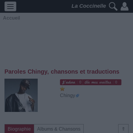
La Coccinelle
Accueil
Paroles Chingy, chansons et traductions
0
0
Chingy
Biographie
Albums & Chansons
⇑