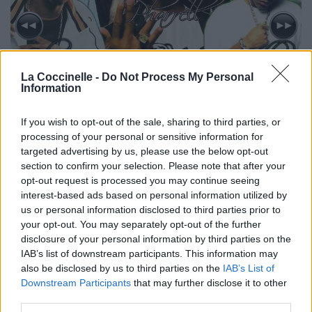
La Coccinelle -
Do Not Process My Personal
Information
If you wish to opt-out of the sale, sharing to third parties, or
processing of your personal or sensitive information for
targeted advertising by us, please use the below opt-out
section to confirm your selection. Please note that after your
Biographie
Albums & Chansons
⇑
opt-out request is processed you may continue seeing
interest-based ads based on personal information utilized by
Téléchargements
Photos
us or personal information disclosed to third parties prior to
Corrections & commentaires
your opt-out. You may separately opt-out of the further
disclosure of your personal information by third parties on the
IAB’s list of downstream participants. This information may
Dire «merci» pour cette traduction
Corriger une erreur
also be disclosed by us to third parties on the
IAB’s List of
Downstream Participants
that may further disclose it to other
third parties.