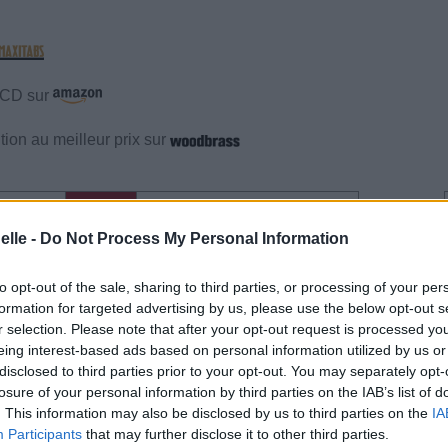
e CD sur
ion au meilleur prix sur
gements
Photos
Corrections & commentaires
elle -
Do Not Process My Personal Information
gements
Photos
Corrections & commentaires
to opt-out of the sale, sharing to third parties, or processing of your per
formation for targeted advertising by us, please use the below opt-out s
cette traduction
Corriger une erreur
r selection. Please note that after your opt-out request is processed y
eing interest-based ads based on personal information utilized by us or
disclosed to third parties prior to your opt-out. You may separately opt-
losure of your personal information by third parties on the IAB’s list of
. This information may also be disclosed by us to third parties on the
IA
Participants
that may further disclose it to other third parties.