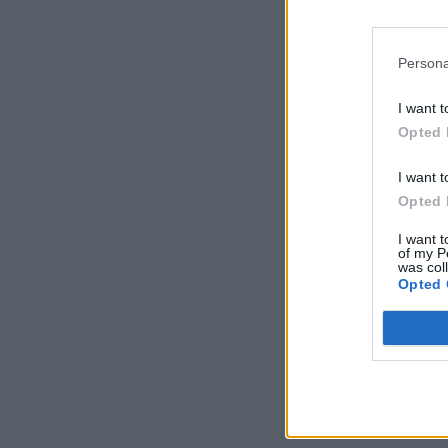
Persona
I want t
Opted 
I want t
Opted 
I want t
of my P
was col
Opted 