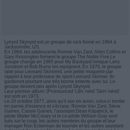
Lynyrd Skynyrd est un groupe de rock formé en 1964 à
Jacksonville, US.
En 1964, les adolescents Ronnie Van Zant, Allen Collins et
Gary Rossington forment le groupe The Noble Five.Le
groupe change en 1965 pour My Backyard lorsque Larry
Junstrom et Bob Burns les rejoignent. En 1970, le groupe
opte pour Leonard Skinnerd, une petite moquerie par
rapport à leur professeur de sport Leonard Skinner. Ils
garderont pourtant une très bonne entente avec lui. Le
groupe devient peu après Lynyrd Skynyrd.
Leur premier album '(Pronounced 'Lĕh-'nérd 'Skin-'nérd)'
est sorti en 1973.
Le 20 octobre 1977, alors qu'il son en avion, celui-ci tombe
en panne d'essence et s'écrase. Ronnie Van Zant, Steve
Gaines, Cassie Gaines, l'assistant Dean Kilpatrick, le
pilote Walter McCreary et le co-pilote William Gray sont
tués sur le coup, les autres membres du groupe et leur
manager Ron Eckerman de tournée et les autres assistant