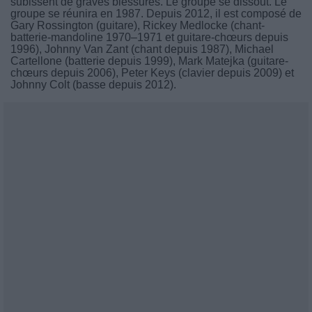
subissent de graves blessures. Le groupe se dissout. Le
groupe se réunira en 1987. Depuis 2012, il est composé de
Gary Rossington (guitare), Rickey Medlocke (chant-
batterie-mandoline 1970–1971 et guitare-chœurs depuis
1996), Johnny Van Zant (chant depuis 1987), Michael
Cartellone (batterie depuis 1999), Mark Matejka (guitare-
chœurs depuis 2006), Peter Keys (clavier depuis 2009) et
Johnny Colt (basse depuis 2012).