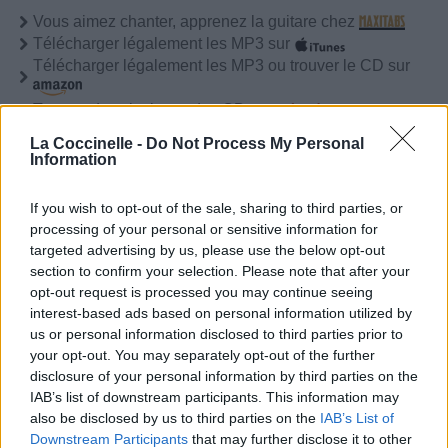
Vous aimez chanter, apprenez la guitare chez
Télécharger légalement les MP3 sur
Télécharger légalement les MP3 ou trouver le CD sur
Trouver des vinyles et des CD sur
Trouver un instrument de musique ou une partition au
La Coccinelle -
Do Not Process My Personal
meilleur prix sur
Information
If you wish to opt-out of the sale, sharing to third parties, or
Biographie
Albums & Chansons
⇑
processing of your personal or sensitive information for
targeted advertising by us, please use the below opt-out
Téléchargements
Photos
section to confirm your selection. Please note that after your
Corrections & commentaires
opt-out request is processed you may continue seeing
interest-based ads based on personal information utilized by
us or personal information disclosed to third parties prior to
your opt-out. You may separately opt-out of the further
disclosure of your personal information by third parties on the
IAB’s list of downstream participants. This information may
also be disclosed by us to third parties on the
IAB’s List of
Downstream Participants
that may further disclose it to other