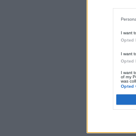
Persona
I want t
Opted 
I want t
Opted 
I want t
of my P
was col
Opted 