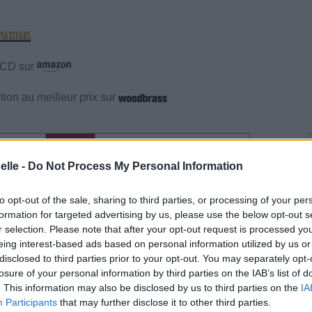
e CD sur
ion au meilleur prix sur
gements
Photos
Corrections & commentaires
elle -
Do Not Process My Personal Information
gements
Photos
Corrections & commentaires
to opt-out of the sale, sharing to third parties, or processing of your per
formation for targeted advertising by us, please use the below opt-out s
cette traduction
Corriger une erreur
r selection. Please note that after your opt-out request is processed y
eing interest-based ads based on personal information utilized by us or
disclosed to third parties prior to your opt-out. You may separately opt-
losure of your personal information by third parties on the IAB’s list of
. This information may also be disclosed by us to third parties on the
IA
Participants
that may further disclose it to other third parties.