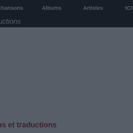
Chansons
Albums
Artistes
tC
uctions
s et traductions