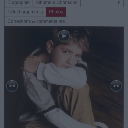
Biographie
Albums & Chansons
⇑
Téléchargements
Photos
Corrections & commentaires