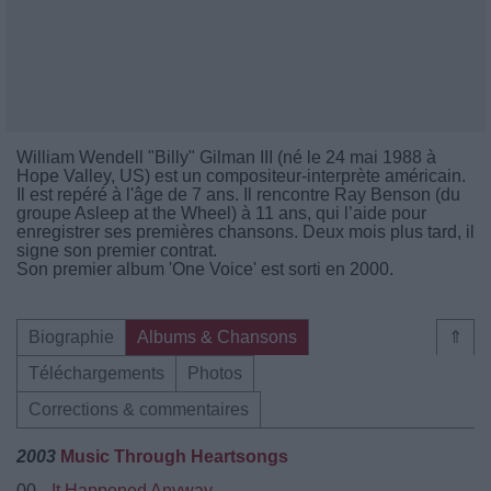
William Wendell "Billy" Gilman III (né le 24 mai 1988 à
Hope Valley, US) est un compositeur-interprète américain.
Il est repéré à l'âge de 7 ans. Il rencontre Ray Benson (du
groupe Asleep at the Wheel) à 11 ans, qui l’aide pour
enregistrer ses premières chansons. Deux mois plus tard, il
signe son premier contrat.
Son premier album 'One Voice' est sorti en 2000.
Biographie
Albums & Chansons
⇑
Téléchargements
Photos
Corrections & commentaires
2003
Music Through Heartsongs
00.
It Happened Anyway