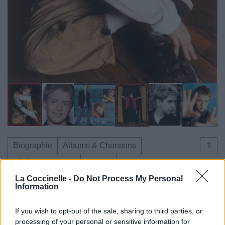
Biographie
Albums & Chansons
⇑
Téléchargements
Photos
La Coccinelle -
Do Not Process My Personal
Corrections & commentaires
Information
Dire «merci» pour cette traduction
Corriger une erreur
If you wish to opt-out of the sale, sharing to third parties, or
processing of your personal or sensitive information for