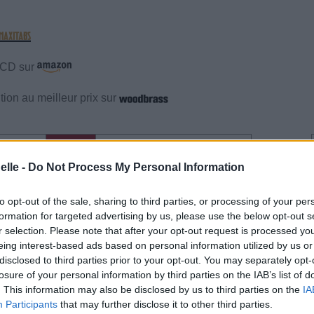
e CD sur
ion au meilleur prix sur
gements
Photos
Corrections & commentaires
elle -
Do Not Process My Personal Information
gements
Photos
Corrections & commentaires
to opt-out of the sale, sharing to third parties, or processing of your per
formation for targeted advertising by us, please use the below opt-out s
cette traduction
Corriger une erreur
r selection. Please note that after your opt-out request is processed y
eing interest-based ads based on personal information utilized by us or
disclosed to third parties prior to your opt-out. You may separately opt-
losure of your personal information by third parties on the IAB’s list of
. This information may also be disclosed by us to third parties on the
IA
Participants
that may further disclose it to other third parties.