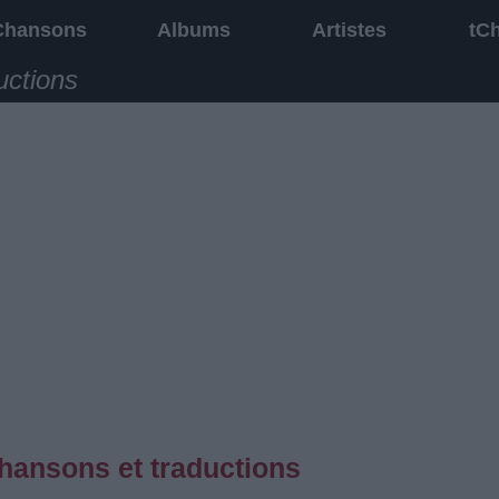
Chansons
Albums
Artistes
tC
uctions
hansons et traductions