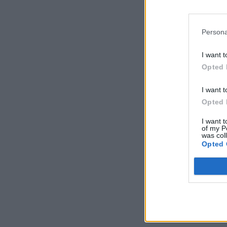
Persona
I want t
Opted 
I want t
Opted 
I want t
of my P
was col
Opted 