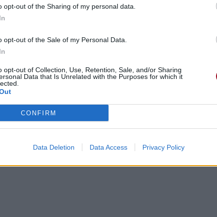
o opt-out of the Sharing of my personal data.
In
o opt-out of the Sale of my Personal Data.
In
o opt-out of Collection, Use, Retention, Sale, and/or Sharing
ersonal Data that Is Unrelated with the Purposes for which it
lected.
Out
gements
Photos
Corrections & commentaires
CONFIRM
cette traduction
Corriger une erreur
Data Deletion
Data Access
Privacy Policy