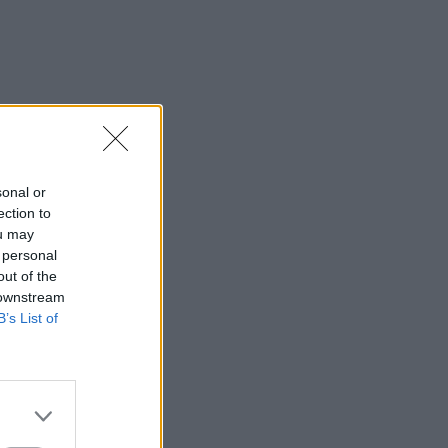
sonal or
ection to
ou may
 personal
out of the
 downstream
B’s List of