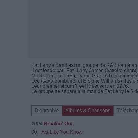
Fat Larry's Band est un groupe de R&B formé en
Il est fondé par "Fat" Larry James (batteire-chan
Middleton (guitares), Darryl Grant (chant princi
Lee (saxo-trombone) et Erskine Williams (claviers
Leur premier album 'Feel It' est sorti en 1976.
Le groupe se sépare à la mort de Fat Larry le 5
Biographie
Albums & Chansons
Téléchar
1994
Breakin' Out
00.
Act Like You Know