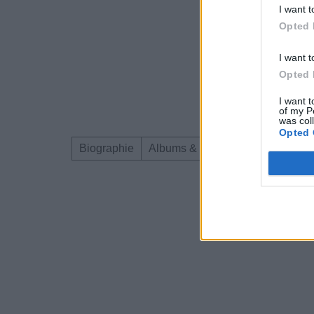
I want t
Opted 
I want t
Opted 
I want t
of my P
was col
Opted 
Biographie
Albums & Chansons
Téléchar
Dire «merci» pour 