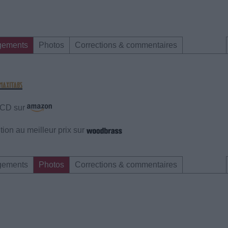
gements
Photos
Corrections & commentaires
e CD sur
ion au meilleur prix sur
gements
Photos
Corrections & commentaires