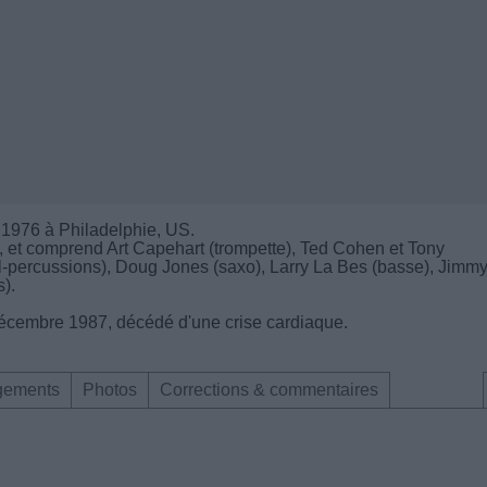
 1976 à Philadelphie, US.
t), et comprend Art Capehart (trompette), Ted Cohen et Tony
pal-percussions), Doug Jones (saxo), Larry La Bes (basse), Jimm
).
 décembre 1987, décédé d'une crise cardiaque.
gements
Photos
Corrections & commentaires