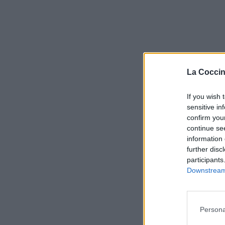
La Coccin
If you wish 
sensitive in
confirm you
continue se
information 
further disc
participants
Downstream 
Persona