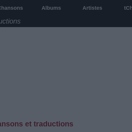
Chansons
Albums
Artistes
tC
uctions
ansons et traductions