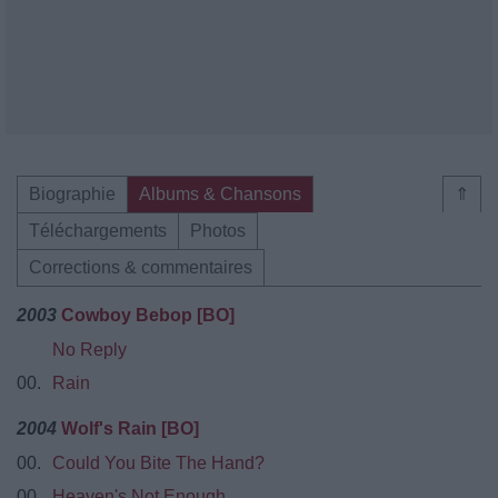
Biographie
Albums & Chansons
⇑
Téléchargements
Photos
Corrections & commentaires
2003
Cowboy Bebop [BO]
No Reply
00.
Rain
2004
Wolf's Rain [BO]
00.
Could You Bite The Hand?
00.
Heaven's Not Enough