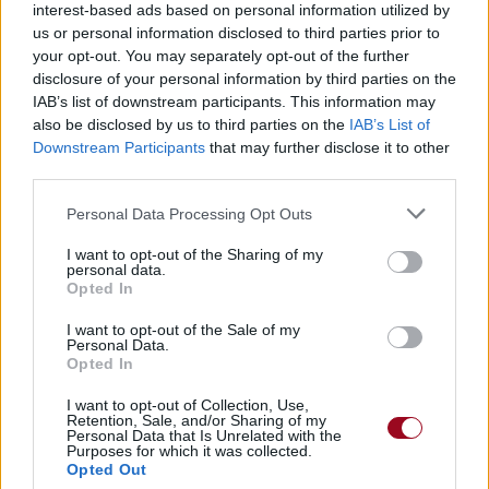
interest-based ads based on personal information utilized by
us or personal information disclosed to third parties prior to
your opt-out. You may separately opt-out of the further
disclosure of your personal information by third parties on the
IAB’s list of downstream participants. This information may
also be disclosed by us to third parties on the
IAB’s List of
Downstream Participants
that may further disclose it to other
Biographie
Albums & Chansons
⇑
third parties.
Téléchargements
Photos
Personal Data Processing Opt Outs
Corrections & commentaires
I want to opt-out of the Sharing of my
personal data.
Opted In
Dire «merci» pour cette traduction
Corriger une erreur
I want to opt-out of the Sale of my
Personal Data.
Opted In
I want to opt-out of Collection, Use,
Retention, Sale, and/or Sharing of my
Personal Data that Is Unrelated with the
Purposes for which it was collected.
Opted Out