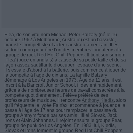
Flea, de son vrai nom Michael Peter Balzary (né le 16
octobre 1962 à Melbourne, Australie) est un bassiste,
pianiste, trompettiste et acteur australo-américain. Il est
surtout connu pour être l'un des membres fondateurs du
groupe de rock
Red Hot Chili Peppers
. Il tient son surnom
'Flea' (puce en anglais) à cause de sa petite taille et de sa
façon assez sautillante d'occuper l'espace d'une scène.
Il s'essaie d'abord à la batterie, puis commence à jouer de
la trompette à l'âge de dix ans. La famille Balzary
déménage à Los Angeles en 1973. Âgé de 11 ans, il est
inscrit à la Bancroft Junior School, il devient rapidement,
grâce à de nombreuses heures de travail consacrées à la
trompette quotidiennement, l’élève préféré de ses
professeurs de musique. Il rencontre
Anthony Kiedis
, alors
qu'il fréquente le lycée Fairfax, et commence à jouer de la
basse à l'âge de 17 ans pour remplacer le bassiste du
groupe Anthym fondé par ses amis Hillel Slovak, Jack
Irons et Alain Johannes. Il rejoint ensuite le groupe Fear,
groupe de punk de Los Angeles. En 1983, lui, Kiedis,
Slovak et Irons forment le groupe Red Hot Chili Peppers.