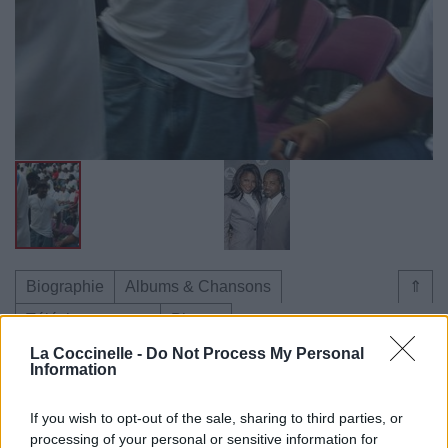
Biographie
Albums & Chansons
⇑
Téléchargements
Photos
Corrections & commentaires
La Coccinelle -
Do Not Process My Personal
Information
Dire «merci» pour cette traduction
Corriger une erreur
If you wish to opt-out of the sale, sharing to third parties, or
processing of your personal or sensitive information for