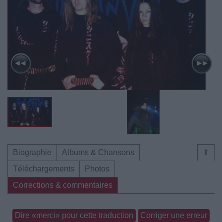
Biographie
Albums & Chansons
⇑
Téléchargements
Photos
Corrections & commentaires
Dire «merci» pour cette traduction
Corriger une erreur