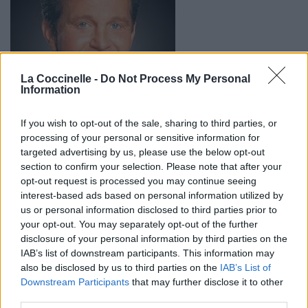
La Coccinelle -
Do Not Process My Personal
Information
If you wish to opt-out of the sale, sharing to third parties, or
processing of your personal or sensitive information for
targeted advertising by us, please use the below opt-out
section to confirm your selection. Please note that after your
Biographie
Albums & Chansons
⇑
opt-out request is processed you may continue seeing
interest-based ads based on personal information utilized by
Téléchargements
Photos
us or personal information disclosed to third parties prior to
Corrections & commentaires
your opt-out. You may separately opt-out of the further
disclosure of your personal information by third parties on the
IAB’s list of downstream participants. This information may
Dire «merci» pour cette traduction
Corriger une erreur
also be disclosed by us to third parties on the
IAB’s List of
Downstream Participants
that may further disclose it to other
third parties.