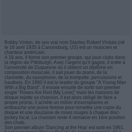
Bobby Vinton, de son vrai nom Stanley Robert Vintula (né
le 16 avril 1935 à Canonsburg, US) est un musicien et
chanteur américain.
A 16 ans, il forme son premier groupe, qui joue clubs dans
la région de Pittsburgh. Avec l'argent qu'il gagne, il entre à
l'université de Duquesne où il obtient un diplôme en
composition musicale, il sait jouer du piano, de la
clarinette, du saxophone, de la trompette, percussions et
hautbois. En 1960 il est le leader du groupe "A Young Man
With a Big Band". Il essaie ensuite de sortir son premier
single "Roses Are Red (My Love)" mais les maisons de
disque rejette sa chanson, il est alors obligé de faire a
propre promo, il achète un millier d'exemplaires et
embauche une jeune femme pour remettre une copie du
disque et une douzaine de roses rouges à chaque disc-
jockey local. La chanson reste 4 semaine en 1ère position
des chats.
Son premier album 'Dancing at the Hop' est sorti en 1961.