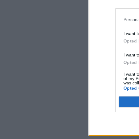
Persona
I want t
Opted 
I want t
Opted 
I want t
of my P
was col
Opted 