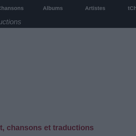
Chansons
Albums
Artistes
tC
uctions
, chansons et traductions