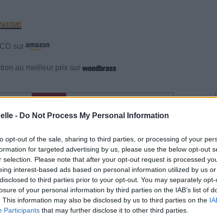
e CD sur
ion au meilleur prix sur
gements
Photos
Corrections & commentaires
elle -
Do Not Process My Personal Information
gements
Photos
Corrections & commentaires
to opt-out of the sale, sharing to third parties, or processing of your per
formation for targeted advertising by us, please use the below opt-out s
cette traduction
Corriger une erreur
r selection. Please note that after your opt-out request is processed y
eing interest-based ads based on personal information utilized by us or
disclosed to third parties prior to your opt-out. You may separately opt-
losure of your personal information by third parties on the IAB’s list of
. This information may also be disclosed by us to third parties on the
IA
Participants
that may further disclose it to other third parties.