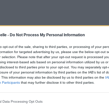
elle -
Do Not Process My Personal Information
gements
Photos
Corrections & commentaires
to opt-out of the sale, sharing to third parties, or processing of your per
formation for targeted advertising by us, please use the below opt-out s
r selection. Please note that after your opt-out request is processed y
eing interest-based ads based on personal information utilized by us or
e CD sur
disclosed to third parties prior to your opt-out. You may separately opt-
losure of your personal information by third parties on the IAB’s list of
. This information may also be disclosed by us to third parties on the
IA
ion au meilleur prix sur
Participants
that may further disclose it to other third parties.
gements
Photos
Corrections & commentaires
l Data Processing Opt Outs