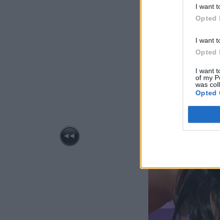
I want t
Opted 
I want t
Opted 
I want t
of my P
was col
Opted 