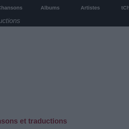
Chansons
Albums
Artistes
tC
uctions
sons et traductions