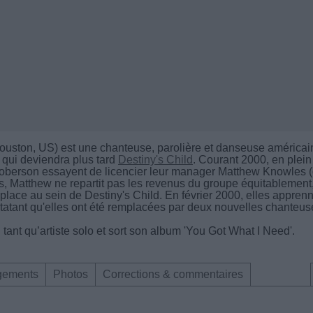
Houston, US) est une chanteuse, parolière et danseuse américai
 qui deviendra plus tard
Destiny's Child
. Courant 2000, en plein
Roberson essayent de licencier leur manager Matthew Knowles (
es, Matthew ne repartit pas les revenus du groupe équitablement
 place au sein de Destiny's Child. En février 2000, elles appren
nstatant qu'elles ont été remplacées par deux nouvelles chanteus
tant qu’artiste solo et sort son album 'You Got What I Need'.
gements
Photos
Corrections & commentaires