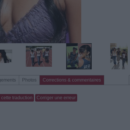
gements
Photos
Corrections & commentaires
cette traduction
Corriger une erreur