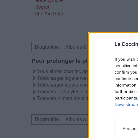
Not Anymore
Regret
She Ain't Got
La Coccin
Biographie
Albums & Chansons
Téléchar
If you wish 
Pour prolonger le plaisir musical :
sensitive in
Vous aimez chanter, apprenez la guitare chez
confirm you
Télécharger légalement les MP3 sur
continue se
Télécharger légalement les MP3 ou trouver l
information 
Trouver des vinyles et des CD sur
further disc
participants
Trouver un instrument de musique ou une partit
Downstream 
Biographie
Albums & Chansons
Téléchar
Persona