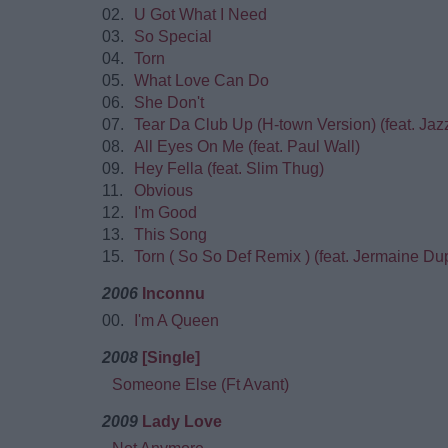
02.
U Got What I Need
03.
So Special
04.
Torn
05.
What Love Can Do
06.
She Don't
07.
Tear Da Club Up (H-town Version) (feat. Ja
08.
All Eyes On Me (feat. Paul Wall)
09.
Hey Fella (feat. Slim Thug)
11.
Obvious
12.
I'm Good
13.
This Song
15.
Torn ( So So Def Remix ) (feat. Jermaine Du
2006
Inconnu
00.
I'm A Queen
2008
[Single]
Someone Else (Ft Avant)
2009
Lady Love