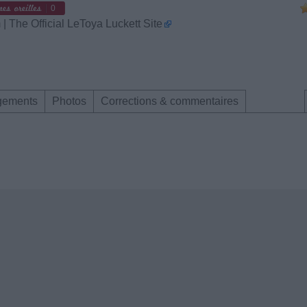
0
 The Official LeToya Luckett Site
gements
Photos
Corrections & commentaires