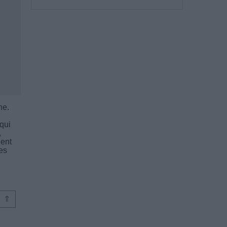
ne.
qui
,
nent
es
⇑