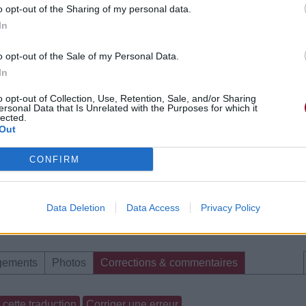
o opt-out of the Sharing of my personal data.
In
o opt-out of the Sale of my Personal Data.
In
o opt-out of Collection, Use, Retention, Sale, and/or Sharing
ersonal Data that Is Unrelated with the Purposes for which it
lected.
Out
CONFIRM
Data Deletion
Data Access
Privacy Policy
gements
Photos
Corrections & commentaires
cette traduction
Corriger une erreur