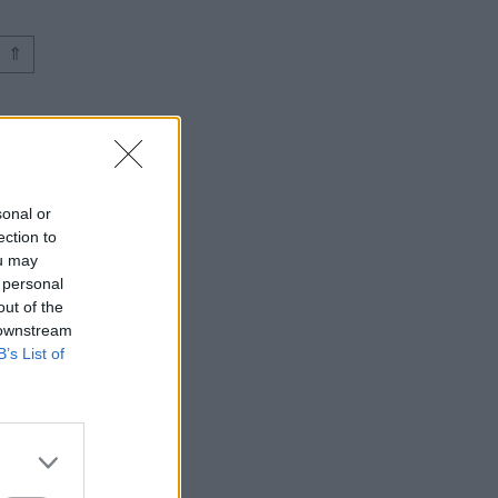
⇑
sonal or
ection to
ou may
 personal
out of the
 downstream
B’s List of