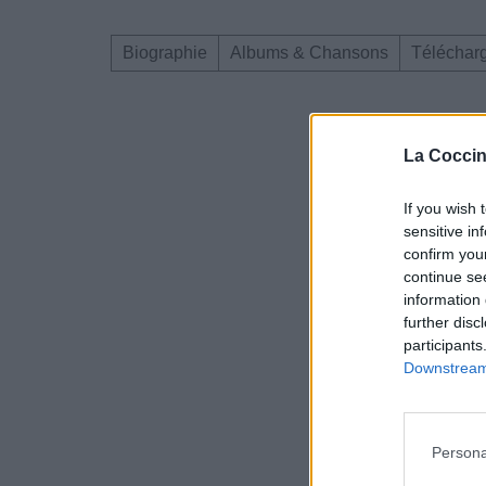
Biographie
Albums & Chansons
Téléchar
La Coccin
If you wish 
sensitive in
confirm you
continue se
information 
further disc
participants
Downstream 
Persona