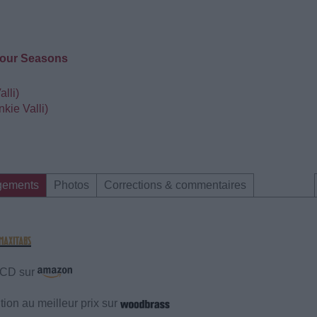
 Four Seasons
lli)
kie Valli)
gements
Photos
Corrections & commentaires
e CD sur
ion au meilleur prix sur