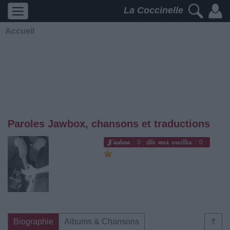
La Coccinelle
Accueil
Paroles Jawbox, chansons et traductions
0
0
Biographie
Albums & Chansons
⇑