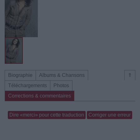
Biographie
Albums & Chansons
⇑
Téléchargements
Photos
Corrections & commentaires
Dire «merci» pour cette traduction
Corriger une erreur