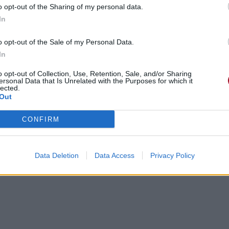
o opt-out of the Sharing of my personal data.
In
o opt-out of the Sale of my Personal Data.
gements
Photos
Corrections & commentaires
In
o opt-out of Collection, Use, Retention, Sale, and/or Sharing
cette traduction
Corriger une erreur
ersonal Data that Is Unrelated with the Purposes for which it
lected.
Out
CONFIRM
Data Deletion
Data Access
Privacy Policy