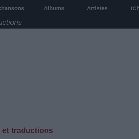
Chansons
Albums
Artistes
tC
uctions
et traductions