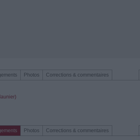
gements
Photos
Corrections & commentaires
Maunier)
gements
Photos
Corrections & commentaires