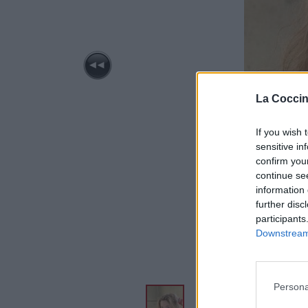
La Coccin
If you wish 
sensitive in
confirm you
continue se
information 
further disc
participants
Downstream 
Persona