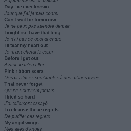
Aujourd'hui est le meilleur
Day I've ever known
Jour que j'ai jamais connu
Can't wait for tomorrow
Je ne peux pas attendre demain
I might not have that long
Je n'ai pas de quoi attendre
I'll tear my heart out
Je m'arracherai le cœur
Before I get out
Avant de m'en aller
Pink ribbon scars
Des cicatrices semblables à des rubans roses
That never forget
Qui ne s'oublient jamais
I tried so hard
J'ai tellement essayé
To cleanse these regrets
De purifier ces regrets
My angel wings
Mes ailes d'anges