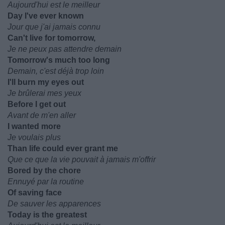
Aujourd'hui est le meilleur
Day I've ever known
Jour que j'ai jamais connu
Can't live for tomorrow,
Je ne peux pas attendre demain
Tomorrow's much too long
Demain, c'est déjà trop loin
I'll burn my eyes out
Je brûlerai mes yeux
Before I get out
Avant de m'en aller
I wanted more
Je voulais plus
Than life could ever grant me
Que ce que la vie pouvait à jamais m'offrir
Bored by the chore
Ennuyé par la routine
Of saving face
De sauver les apparences
Today is the greatest