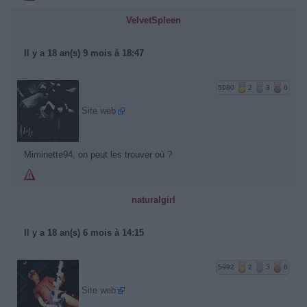
VelvetSpleen
Il y a 18 an(s) 9 mois à 18:47
5980
2
3
6
Site web
Miminette94, on peut les trouver où ?
naturalgirl
Il y a 18 an(s) 6 mois à 14:15
5992
2
3
6
Site web