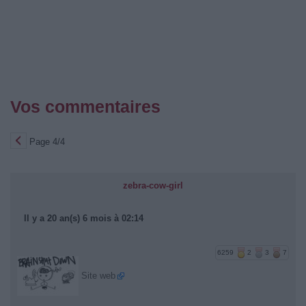
Vos commentaires
Page 4/4
zebra-cow-girl
Il y a 20 an(s) 6 mois à 02:14
6259
2
3
7
Site web