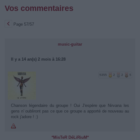
Vos commentaires
Page 57/57
music-guitar
Il y a 14 an(s) 2 mois à 16:28
5355
2
2
5
Chanson légendaire du groupe ! Oui J'espère que Nirvana les
gens n' oubliront pas ce que ce groupe a apporté de nouveau au
rock j'adore ! :)
*MisTeR DéLiRiuM*