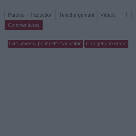
Paroles + Traduction
Téléchargement
Vidéos
⇑
Commentaires
Dire «merci» pour cette traduction
Corriger une erreur