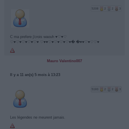
5208
2
2
3
C ma prefere j'crois waouh ♥♡♥♡
♡♥♡♥♡♥♡♥♡♥ ♡♥♥♡♥♡♥♡♥♡♥� �♥♥♡♥♡♡♥
Mauro Valentino007
Il y a 11 an(s) 5 mois à 13:23
5193
2
2
3
Les légendes ne meurent jamais.