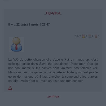
_L@dy$tyl_
Il y a 22 an(s) 9 mois à 22:47
5247
2
2
3
La V.O de cette chanson elle s'apelle Put ya hands up, c'est
celle qui passe dans Save the last dance, franchmen c'est du
bon son, meme si les paroles sont vraiment pas terribles koi!
Mais c'est surtt le genre de zik ki pète en boite quoi c'est pas le
genre de musique où il faut chercher à comprendre les paroles
en faite...voila c'est tt...mais ça reste une trés bon son
zenfliga