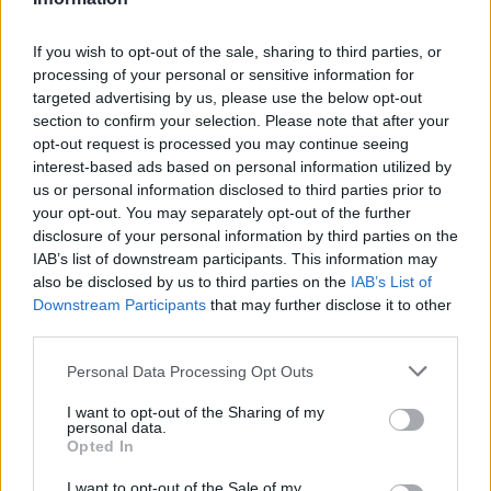
Trouver un instrument de musique ou une partition au
meilleur prix sur
If you wish to opt-out of the sale, sharing to third parties, or
processing of your personal or sensitive information for
targeted advertising by us, please use the below opt-out
section to confirm your selection. Please note that after your
Paroles + Traduction
Téléchargement
Vidéos
⇑
opt-out request is processed you may continue seeing
Commentaires
interest-based ads based on personal information utilized by
us or personal information disclosed to third parties prior to
Voir la vidéo de «Be Faithful (feat.
your opt-out. You may separately opt-out of the further
disclosure of your personal information by third parties on the
The Crooklyn Clan)»
IAB’s list of downstream participants. This information may
also be disclosed by us to third parties on the
IAB’s List of
Downstream Participants
that may further disclose it to other
third parties.
Personal Data Processing Opt Outs
I want to opt-out of the Sharing of my
personal data.
Opted In
Paroles + Traduction
Téléchargement
Vidéos
⇑
Commentaires
I want to opt-out of the Sale of my