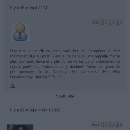
Il y a 22 an(s) à 22:37
5232
2
2
3
Une turie cette zik en boite mais bon ca commence à daté
maintenan!!!La au moin 5 ans si ce né plus...me rappelle meme
plus telement j'devai etre ptit...C fou ke les gens la découvre ke
depuis peu!!mais Fatmanscoop y dechire!!!!!avec les genre de
ptit passage à la Naughty By Nature>>> Hip Hop
Hooray>>hey...hoo lol SiSi :-P
Skull joke
Il y a 21 an(s) 6 mois à 18:31
8673
3
3
5