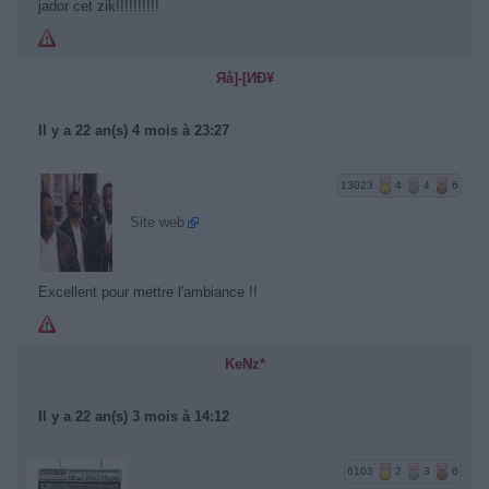
jador cet zik!!!!!!!!!!
Яå]-[ИÐ¥
Il y a 22 an(s) 4 mois à 23:27
13023
4
4
6
Site web
Excellent pour mettre l'ambiance !!
KeNz*
Il y a 22 an(s) 3 mois à 14:12
6103
2
3
6