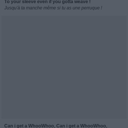
To your sleeve even if you gotta weave !
Jusqu'à ta manche même si tu as une perruque !
Can i get a WhooWhoo, Can i get a WhooWhoo,