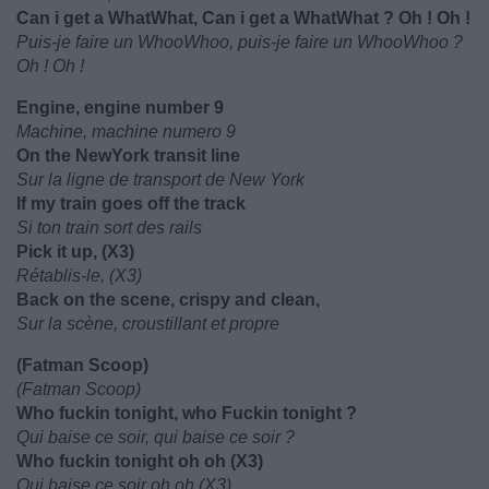
Can i get a WhatWhat, Can i get a WhatWhat ? Oh ! Oh !
Puis-je faire un WhooWhoo, puis-je faire un WhooWhoo ?
Oh ! Oh !
Engine, engine number 9
Machine, machine numero 9
On the NewYork transit line
Sur la ligne de transport de New York
If my train goes off the track
Si ton train sort des rails
Pick it up, (X3)
Rétablis-le, (X3)
Back on the scene, crispy and clean,
Sur la scène, croustillant et propre
(Fatman Scoop)
(Fatman Scoop)
Who fuckin tonight, who Fuckin tonight ?
Qui baise ce soir, qui baise ce soir ?
Who fuckin tonight oh oh (X3)
Qui baise ce soir oh oh (X3)