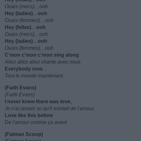
Ouais (mecs). . ooh
Hey (ladies). . ooh
Ouais (femmes). . ooh
Hey (fellas). . ooh
Ouais (mecs). . ooh
Hey (ladies). . ooh
Ouais (femmes). . ooh
C'mon c'mon c'mon sing along
Allez allez allez chante avec nous
Everybody now. .
Tout le monde maintenant. .
(Faith Evans)
(Faith Evans)
I never knew there was love,
Je n'ai jamais su qu'il existait de l'amour,
Love like this before
De l'amour comme ça avant
(Fatman Scoop)