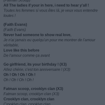
(Fatman Scoop)
All The ladies if your in here, i need to hear y'all !
Toutes les femmes si vous êtes là, je veux vous entendre
toutes !
(Faith Evans)
(Faith Evans)
Never had someone to show real love,
Je n'ai jamais eu quelqu'un pour me montrer de l'amour
véritable,
Love like this before
De l'amour comme ça avant
Go girlfriend, its your birthday ! (X3)
Allez chérie, c'est ton anniversaire ! (X3)
Oh ! Oh ! Oh ! Oh !
Oh ! Oh ! Oh ! Oh !
Fatman scoop, crooklyn clan (X3)
Fatman scoop, crooklyn clan (X3)
Crooklyn clan, crooklyn clan
Crooklyn clan, crooklyn clan