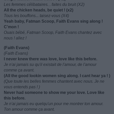
Les femmes célibataires. . faites du bruit (X2)
All the chicken heads, be quiet ! (x2)
Tous les bouffons... taisez-vous (X4)
Yeah baby, Fatman Scoop, Faith Evans sing along !
C'mon !
Ouais bébé, Fatman Scoop, Faith Evans chantez avec
nous ! allez !
(Faith Evans)
(Faith Evans)
I never knew there was love, love like this before.
Je n'ai jamais su qu'il existait de l'amour, de l'amour
comme ça avant.
(All the good lookin women sing along. I cant hear ya ! )
(Que toute les belles femmes chantent avec nous. Je ne
vous entends pas ! )
Never had someone to show me your love. Love like
this before.
Je n'ai jamais eu quelqu'un pour me montrer ton amour.
Ton amour comme ça avant.