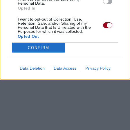
Personal Data.
Opted In
Dire «merci» pour cette traduction
Corriger une erreur
I want to opt-out of Collection, Use,
Retention, Sale, and/or Sharing of my
Personal Data that Is Unrelated with the
Purposes for which it was collected.
Opted Out
CONFIRM
Data Deletion
Data Access
Privacy Policy