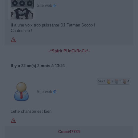
Site web
Il a une voix trop puissante DJ Fatman Scoop !
Ca dechire !
~*Spirit PUnCkRoCk*~
Il y a 22 an(s) 2 mois à 13:24
5927
2
3
4
Site web
cette chanson est bien
Cocci47734