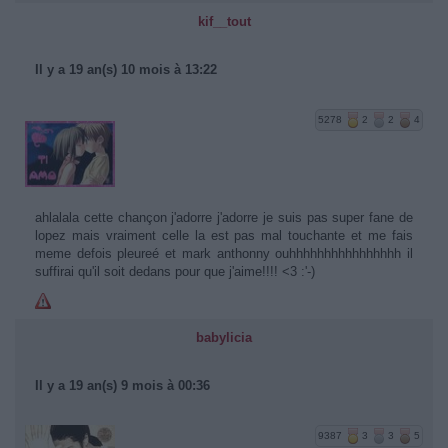
kif__tout
Il y a 19 an(s) 10 mois à 13:22
5278
2
2
4
ahlalala cette chançon j'adorre j'adorre je suis pas super fane de
lopez mais vraiment celle la est pas mal touchante et me fais
meme defois pleureé et mark anthonny ouhhhhhhhhhhhhhhhh il
suffirai qu'il soit dedans pour que j'aime!!!! <3 :'-)
babylicia
Il y a 19 an(s) 9 mois à 00:36
9387
3
3
5