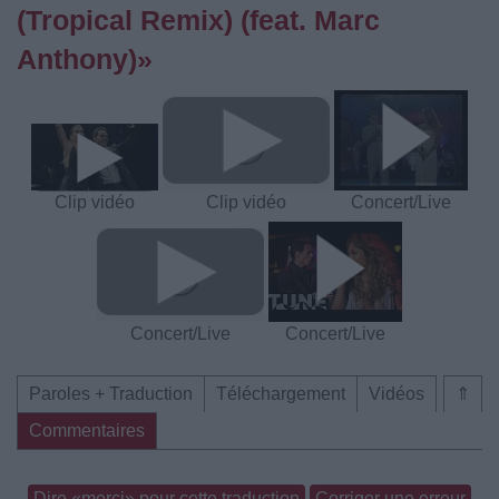
(Tropical Remix) (feat. Marc
Anthony)»
Clip vidéo
Clip vidéo
Concert/Live
Concert/Live
Concert/Live
Paroles + Traduction
Téléchargement
Vidéos
⇑
Commentaires
Dire «merci» pour cette traduction
Corriger une erreur