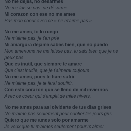
No me dejes, no desarmes
Ne me laisse pas, ne désarme
Mi corazon con ese no me ames
Pas mon coeur avec ce « ne m'aime pas »
No me ames, to lo ruego
Ne m'aime pas, je t'en prie
Mi amargura dejame sabes bien, que no puedo
Mon amertume ne me laisse pas, tu sais bien que je ne
peux pas
Que es inutil, que siempre te amare
Que c'est inutile, que je t'aimerai toujours
No me ames, pues te hare sufrir
Ne m'aime pas, je te ferai souffrir.
Con este corazon que se lleno de mil inviernos
Avec ce coeur qui s'emplit de mille hivers.
No me ames para asi olvidarte de tus dias grises
Ne m'aime pas seulement pour oublier tes jours gris
Quiero que me ames solo por amarme
Je veux que tu m'aimes seulement pour m'aimer