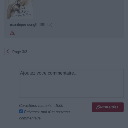
manifique song!!!!!!!!!!! ;-)
Page 3/3
Caractères restants :
1000
Prévenez-moi d'un nouveau
commentaire