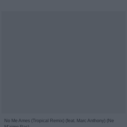
No Me Ames (Tropical Remix) (feat. Marc Anthony) (Ne
M'aime Pas)