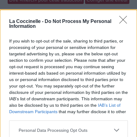
La Coccinelle -
Do Not Process My Personal
Information
If you wish to opt-out of the sale, sharing to third parties, or
processing of your personal or sensitive information for
targeted advertising by us, please use the below opt-out
section to confirm your selection. Please note that after your
opt-out request is processed you may continue seeing
interest-based ads based on personal information utilized by
us or personal information disclosed to third parties prior to
your opt-out. You may separately opt-out of the further
disclosure of your personal information by third parties on the
IAB’s list of downstream participants. This information may
also be disclosed by us to third parties on the
IAB’s List of
Downstream Participants
that may further disclose it to other
third parties.
Personal Data Processing Opt Outs