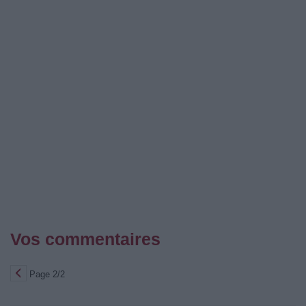
Vos commentaires
Page 2/2