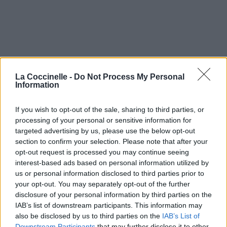
La Coccinelle -
Do Not Process My Personal
Information
If you wish to opt-out of the sale, sharing to third parties, or
processing of your personal or sensitive information for
targeted advertising by us, please use the below opt-out
section to confirm your selection. Please note that after your
opt-out request is processed you may continue seeing
interest-based ads based on personal information utilized by
us or personal information disclosed to third parties prior to
your opt-out. You may separately opt-out of the further
disclosure of your personal information by third parties on the
IAB’s list of downstream participants. This information may
also be disclosed by us to third parties on the
IAB’s List of
Downstream Participants
that may further disclose it to other