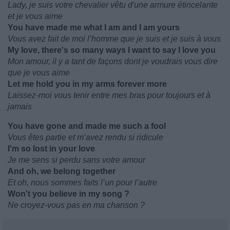
Lady, je suis votre chevalier vêtu d'une armure étincelante
et je vous aime
You have made me what I am and I am yours
Vous avez fait de moi l’homme que je suis et je suis à vous
My love, there's so many ways I want to say I love you
Mon amour, il y a tant de façons dont je voudrais vous dire
que je vous aime
Let me hold you in my arms forever more
Laissez-moi vous tenir entre mes bras pour toujours et à
jamais
You have gone and made me such a fool
Vous êtes partie et m’avez rendu si ridicule
I'm so lost in your love
Je me sens si perdu sans votre amour
And oh, we belong together
Et oh, nous sommes faits l’un pour l’autre
Won't you believe in my song ?
Ne croyez-vous pas en ma chanson ?