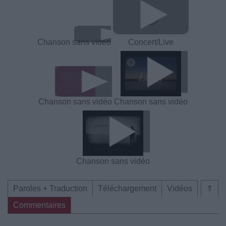
Chanson sans vidéo
Concert/Live
Chanson sans vidéo
Chanson sans vidéo
Chanson sans vidéo
Paroles + Traduction
Téléchargement
Vidéos
⇑
Commentaires