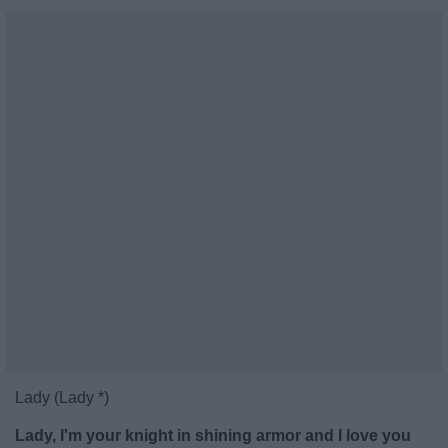
Lady (Lady *)
Lady, I'm your knight in shining armor and I love you