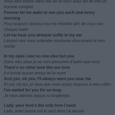
Vous êtes entrée dans ma vie et vous avez fait de moi un
homme complet
Forever let me wake to see you each and every
morning
Pour toujours laissez-moi me réveiller afin de vous voir
chaque matin
Let me hear you whisper softly in my ear
Laissez-moi vous entendre murmurer doucement à mon
oreille
In my eyes I see no one else but you
Dans mes yeux je ne vois personne d’autre que vous
There's no other love like our love
Il n’existe aucun amour tel le notre
And yes, oh yes, I'll always want you near me
Et oui, oh oui, je veux que vous soyez toujours à mes côtés
I've waited for you for so long
Je vous attends depuis si longtemps
Lady, your love's the only love I need
Lady, votre amour est le seul dont j’ai besoin