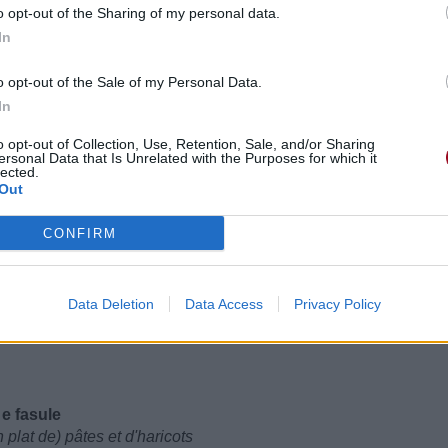
o opt-out of the Sharing of my personal data.
In
ie
e pizza
o opt-out of the Sale of my Personal Data.
In
ad too much wine
o opt-out of Collection, Use, Retention, Sale, and/or Sharing
de vin
ersonal Data that Is Unrelated with the Purposes for which it
lected.
Out
ng
CONFIRM
ng-a-ling
Data Deletion
Data Access
Privacy Policy
 e fasule
plat de) pâtes et d'haricots