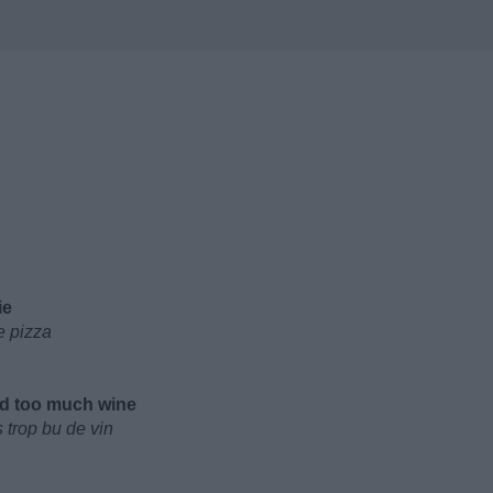
ie
e pizza
ad too much wine
 trop bu de vin