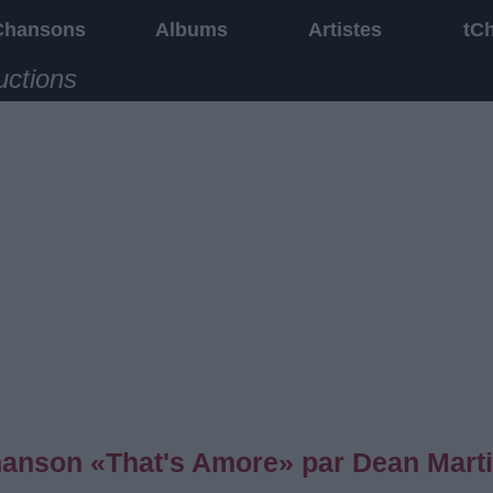
Chansons
Albums
Artistes
tC
uctions
chanson «That's Amore» par Dean Mart