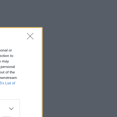
sonal or
ection to
ou may
 personal
out of the
 downstream
B’s List of