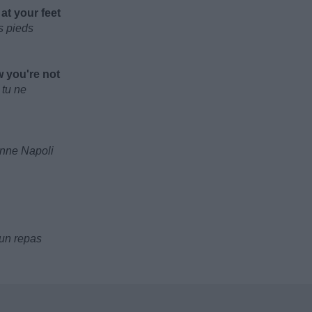
at your feet
s pieds
 you're not
 tu ne
enne Napoli
 un repas