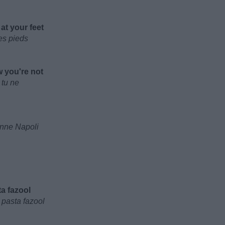
at your feet
es pieds
 you're not
 tu ne
enne Napoli
ta fazool
 pasta fazool