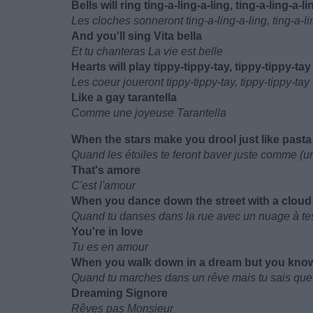
Bells will ring ting-a-ling-a-ling, ting-a-ling-a-li
Les cloches sonneront ting-a-ling-a-ling, ting-a-li
And you'll sing Vita bella
Et tu chanteras La vie est belle
Hearts will play tippy-tippy-tay, tippy-tippy-tay
Les coeur joueront tippy-tippy-tay, tippy-tippy-tay
Like a gay tarantella
Comme une joyeuse Tarantella
When the stars make you drool just like pasta
Quand les étoiles te feront baver juste comme (un 
That's amore
C'est l'amour
When you dance down the street with a cloud 
Quand tu danses dans la rue avec un nuage à te
You're in love
Tu es en amour
When you walk down in a dream but you know
Quand tu marches dans un rêve mais tu sais que
Dreaming Signore
Rêves pas Monsieur