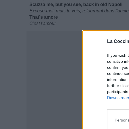
Scuzza me, but you see, back in old Napoli
Excuse-moi, mais tu vois, retournant dans l'anci
That's amore
C'est l'amour
La Coccin
If you wish 
sensitive in
confirm you
continue se
information 
further disc
participants
Downstream 
Persona