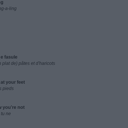
ng
ng-a-ling
 e fasule
plat de) pâtes et d'haricots
at your feet
s pieds
 you're not
 tu ne