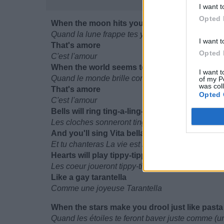
I want t
Opted 
When the moon hits you eye like a big pizza p
Quand la lune frappe tes yeux comme une gross
I want t
That's amore
Opted 
C'est l'amour
When the world seems to shine like you've h
I want t
Quand le monde brille comme si tu avais trop bu 
of my P
was col
That's amore
Opted 
C'est l'amour
Bells will ring ting-a-ling-a-ling, ting-a-ling-a-li
Les cloches sonneront ting-a-ling-a-ling, ting-a-li
And you'll sing Vita bella
Et tu chanteras La vie est belle
Hearts will play tippy-tippy-tay, tippy-tippy-tay
Les coeur joueront tippy-tippy-tay, tippy-tippy-tay
Like a gay tarantella
Comme une joyeuse Tarantella
When the stars make you drool just like pasta
Quand les étoiles te feront baver juste comme (un 