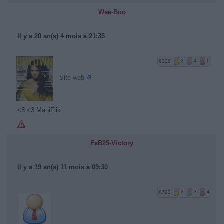
Wee-Boo
Il y a 20 an(s) 4 mois à 21:35
9328
3
4
6
Site web
<3 <3 ManiFiik
FaB25-Victory
Il y a 19 an(s) 11 mois à 09:30
8723
3
3
4