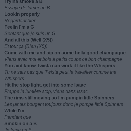
Tryina smoke a B
Essaye de fumer un B
Lookin properly
Regardant bien
Feelin I'm a G
Sentant que je suis un G
And all this (Well (X5))
Et tout ça (Bien (X5))
Come with me and sip on some hella good champagne
Viens avec moi et bois à petits coups ce bon champagne
You aint know Twista can work it like the Whispers
Tu ne sais pas que Twista peut le travailler comme the
Whispers
Hit the stop light, get into some Isaac
Frappe la lumière stop, viens dans Issac
The rims still moving so I'm pumpin little Spinners
Les jantes bougent toujours donc je pompe little Spinners
While I'm
Pendant que
Smokin on a B
Je fume un B