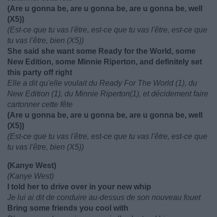
(Are u gonna be, are u gonna be, are u gonna be, well
(X5))
(Est-ce que tu vas l'être, est-ce que tu vas l'être, est-ce que
tu vas l'être, bien (X5))
She said she want some Ready for the World, some
New Edition, some Minnie Riperton, and definitely set
this party off right
Elle a dit qu'elle voulait du Ready For The World (1), du
New Edition (1), du Minnie Riperton(1), et décidement faire
cartonner cette fête
(Are u gonna be, are u gonna be, are u gonna be, well
(X5))
(Est-ce que tu vas l'être, est-ce que tu vas l'être, est-ce que
tu vas l'être, bien (X5))
(Kanye West)
(Kanye West)
I told her to drive over in your new whip
Je lui ai dit de conduire au-dessus de son nouveau fouet
Bring some friends you cool with