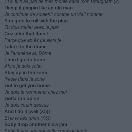
Et si tu n'as pas de mec monte dans mon Brougham (2)
I keep it pimpin like an old man
Je continue de soutenir comme un vieil homme
You gots to roll with the plan
Tu dois rouler avec le plan
Cuz after that then I
Parce que après ça alors je
Take it to the dome
Je l'ammène au Dôme
Then I got to bone
Alors je dois voler
Stay up in the zone
Reste dans la zone
Got to get you home
Je dois te rammener chez moi
Gotta run up on
Je dois courir dessus
And I do it (well (X5))
Et je le fais (bien (X5))
Baby drop another slow jam
Bébé lance une nouvelle chanson lente