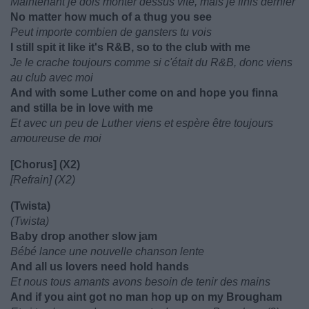
Maintenant je dois monter dessus vite, mais je finis dernier
No matter how much of a thug you see
Peut importe combien de gansters tu vois
I still spit it like it's R&B, so to the club with me
Je le crache toujours comme si c'était du R&B, donc viens
au club avec moi
And with some Luther come on and hope you finna
and stilla be in love with me
Et avec un peu de Luther viens et espère être toujours
amoureuse de moi
[Chorus] (X2)
[Refrain] (X2)
(Twista)
(Twista)
Baby drop another slow jam
Bébé lance une nouvelle chanson lente
And all us lovers need hold hands
Et nous tous amants avons besoin de tenir des mains
And if you aint got no man hop up on my Brougham