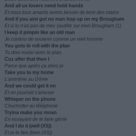
And all us lovers need hold hands
Et nous tous amants avons besoin de tenir des mains
And if you aint got no man hop up on my Brougham
Et si tu n'as pas de mec sautille sur mon Brougham (1)
I keep it pimpin like an old man
Je continu de soutenir comme un vieil homme
You gots to roll with the plan
Tu dois rouler avec le plan
Cuz after that then I
Parce que après ça alors je
Take you to my home
L'ammène au Dôme
And we could get it on
Et on pourrait s'amuser
Whisper on the phone
Chuchotter au téléphone
Tryina make you moan
En essayant de te faire gémir
And I do it (well (X5))
Et je le fais (bien (X5))