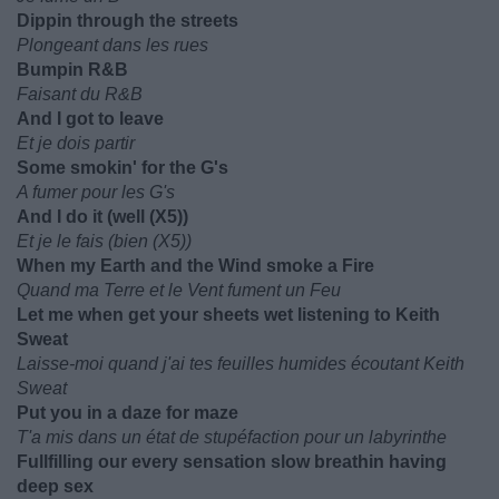
Dippin through the streets
Plongeant dans les rues
Bumpin R&B
Faisant du R&B
And I got to leave
Et je dois partir
Some smokin' for the G's
A fumer pour les G's
And I do it (well (X5))
Et je le fais (bien (X5))
When my Earth and the Wind smoke a Fire
Quand ma Terre et le Vent fument un Feu
Let me when get your sheets wet listening to Keith
Sweat
Laisse-moi quand j'ai tes feuilles humides écoutant Keith
Sweat
Put you in a daze for maze
T'a mis dans un état de stupéfaction pour un labyrinthe
Fullfilling our every sensation slow breathin having
deep sex