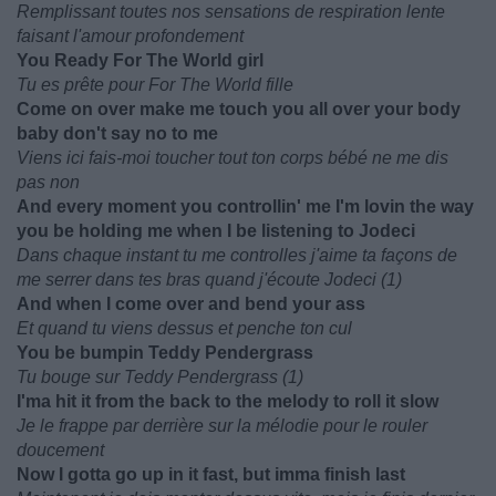
Remplissant toutes nos sensations de respiration lente
faisant l'amour profondement
You Ready For The World girl
Tu es prête pour For The World fille
Come on over make me touch you all over your body
baby don't say no to me
Viens ici fais-moi toucher tout ton corps bébé ne me dis
pas non
And every moment you controllin' me I'm lovin the way
you be holding me when I be listening to Jodeci
Dans chaque instant tu me controlles j'aime ta façons de
me serrer dans tes bras quand j'écoute Jodeci (1)
And when I come over and bend your ass
Et quand tu viens dessus et penche ton cul
You be bumpin Teddy Pendergrass
Tu bouge sur Teddy Pendergrass (1)
I'ma hit it from the back to the melody to roll it slow
Je le frappe par derrière sur la mélodie pour le rouler
doucement
Now I gotta go up in it fast, but imma finish last