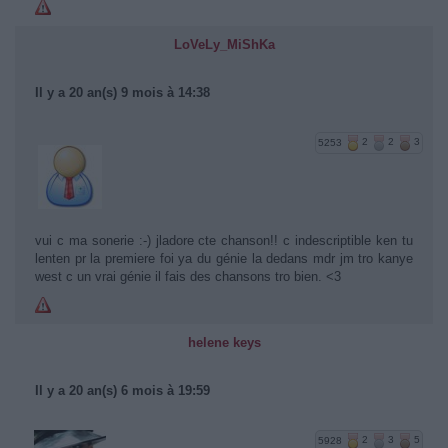
LoVeLy_MiShKa
Il y a 20 an(s) 9 mois à 14:38
5253
2
2
3
vui c ma sonerie :-) jladore cte chanson!! c indescriptible ken tu
lenten pr la premiere foi ya du génie la dedans mdr jm tro kanye
west c un vrai génie il fais des chansons tro bien. <3
helene keys
Il y a 20 an(s) 6 mois à 19:59
5928
2
3
5