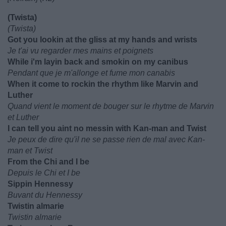
(Twista)
(Twista)
Got you lookin at the gliss at my hands and wrists
Je t'ai vu regarder mes mains et poignets
While i'm layin back and smokin on my canibus
Pendant que je m'allonge et fume mon canabis
When it come to rockin the rhythm like Marvin and
Luther
Quand vient le moment de bouger sur le rhytme de Marvin
et Luther
I can tell you aint no messin with Kan-man and Twist
Je peux de dire qu'il ne se passe rien de mal avec Kan-
man et Twist
From the Chi and I be
Depuis le Chi et I be
Sippin Hennessy
Buvant du Hennessy
Twistin almarie
Twistin almarie