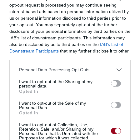
opt-out request is processed you may continue seeing
interest-based ads based on personal information utilized by
us or personal information disclosed to third parties prior to
Publié par
Maelle9
le 17 janvier 2004 à
9373
3
3
6
your opt-out. You may separately opt-out of the further
21h56.
disclosure of your personal information by third parties on the
Chanteurs :
Twista
IAB’s list of downstream participants. This information may
also be disclosed by us to third parties on the
IAB’s List of
Albums :
Kamikaze
Downstream Participants
that may further disclose it to other
third parties.
Personal Data Processing Opt Outs
Paroles + Traduction
Téléchargement
Vidéos
⇑
I want to opt-out of the Sharing of my
personal data.
Commentaires
Opted In
I want to opt-out of the Sale of my
Personal Data.
Opted In
Pour prolonger le plaisir musical :
I want to opt-out of Collection, Use,
Retention, Sale, and/or Sharing of my
Vous aimez chanter, apprenez la guitare chez
Personal Data that Is Unrelated with the
Télécharger légalement les MP3 sur
Purposes for which it was collected.