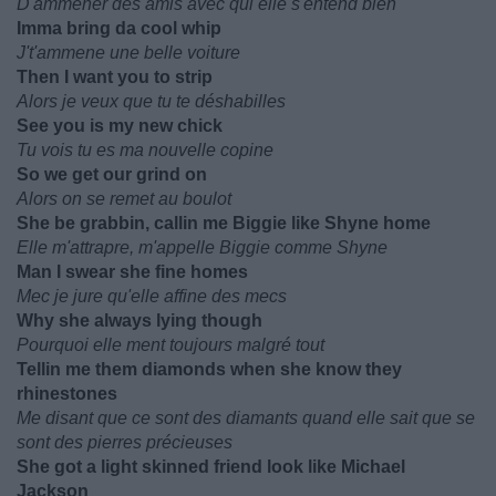
D'ammener des amis avec qui elle s'entend bien
Imma bring da cool whip
J't'ammene une belle voiture
Then I want you to strip
Alors je veux que tu te déshabilles
See you is my new chick
Tu vois tu es ma nouvelle copine
So we get our grind on
Alors on se remet au boulot
She be grabbin, callin me Biggie like Shyne home
Elle m'attrapre, m'appelle Biggie comme Shyne
Man I swear she fine homes
Mec je jure qu'elle affine des mecs
Why she always lying though
Pourquoi elle ment toujours malgré tout
Tellin me them diamonds when she know they
rhinestones
Me disant que ce sont des diamants quand elle sait que se
sont des pierres précieuses
She got a light skinned friend look like Michael
Jackson