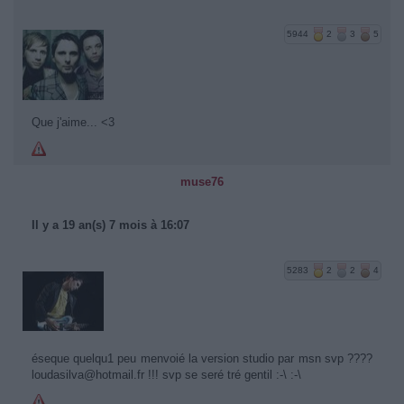
5944
2
3
5
Que j'aime... <3
muse76
Il y a 19 an(s) 7 mois à 16:07
5283
2
2
4
éseque quelqu1 peu menvoié la version studio par msn svp ????
loudasilva@hotmail.fr !!! svp se seré tré gentil :-\ :-\