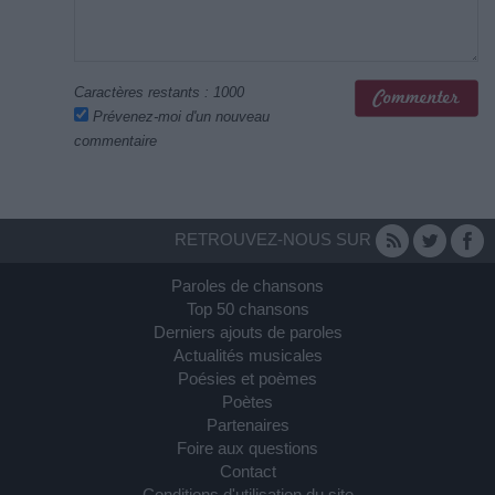
Caractères restants :
1000
Prévenez-moi d'un nouveau
commentaire
RETROUVEZ-NOUS SUR
Paroles de chansons
Top 50 chansons
Derniers ajouts de paroles
Actualités musicales
Poésies et poèmes
Poètes
Partenaires
Foire aux questions
Contact
Conditions d'utilisation du site