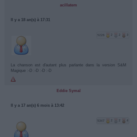
acillatem
Il y a 18 an(s) à 17:31
5226
2
2
3
La chanson est d'autant plus parlante dans la version S&M
Magique :-D :-D :-D :-D
Eddie Symaï
Il y a 17 an(s) 6 mois à 13:42
5347
2
2
4