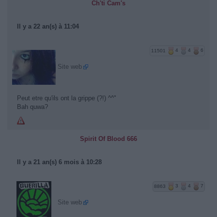
Ch'ti Cam's
Il y a 22 an(s) à 11:04
11501
4
4
6
Site web
Peut etre qu'ils ont la grippe (?!) ^^"
Bah quwa?
Spirit Of Blood 666
Il y a 21 an(s) 6 mois à 10:28
8863
3
4
7
Site web