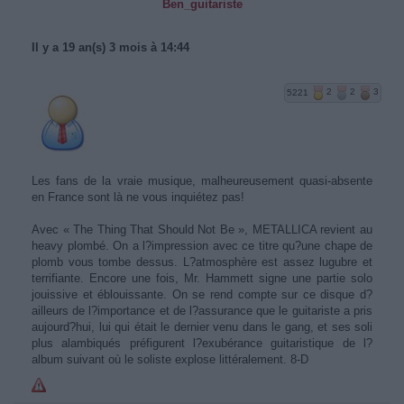
Ben_guitariste
Il y a 19 an(s) 3 mois à 14:44
5221
2
2
3
Les fans de la vraie musique, malheureusement quasi-absente
en France sont là ne vous inquiétez pas!
Avec « The Thing That Should Not Be », METALLICA revient au
heavy plombé. On a l?impression avec ce titre qu?une chape de
plomb vous tombe dessus. L?atmosphère est assez lugubre et
terrifiante. Encore une fois, Mr. Hammett signe une partie solo
jouissive et éblouissante. On se rend compte sur ce disque d?
ailleurs de l?importance et de l?assurance que le guitariste a pris
aujourd?hui, lui qui était le dernier venu dans le gang, et ses soli
plus alambiqués préfigurent l?exubérance guitaristique de l?
album suivant où le soliste explose littéralement. 8-D