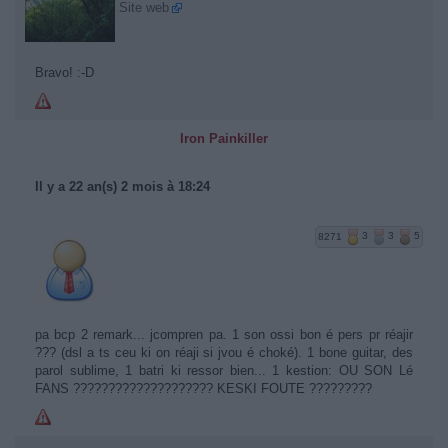
Site web
Bravo! :-D
Iron Painkiller
Il y a 22 an(s) 2 mois à 18:24
8271
3
3
5
pa bcp 2 remark... jcompren pa. 1 son ossi bon é pers pr réajir
??? (dsl a ts ceu ki on réaji si jvou é choké). 1 bone guitar, des
parol sublime, 1 batri ki ressor bien... 1 kestion: OU SON Lé
FANS ???????????????????? KESKI FOUTE ?????????