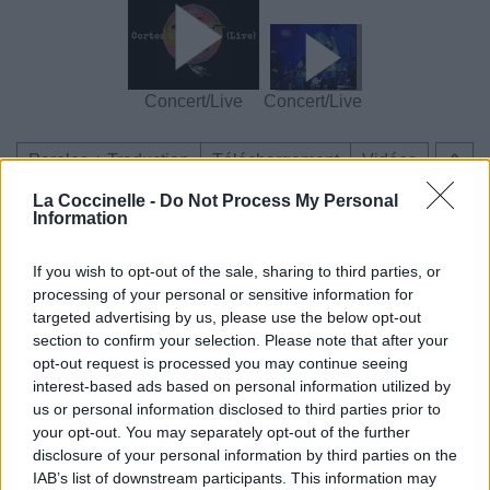
Concert/Live
Concert/Live
Paroles + Traduction
Téléchargement
Vidéos
⇑
Commentaires
La Coccinelle -
Do Not Process My Personal
Information
Dire «merci» pour cette traduction
Corriger une erreur
If you wish to opt-out of the sale, sharing to third parties, or
processing of your personal or sensitive information for
targeted advertising by us, please use the below opt-out
section to confirm your selection. Please note that after your
opt-out request is processed you may continue seeing
interest-based ads based on personal information utilized by
us or personal information disclosed to third parties prior to
your opt-out. You may separately opt-out of the further
disclosure of your personal information by third parties on the
IAB’s list of downstream participants. This information may