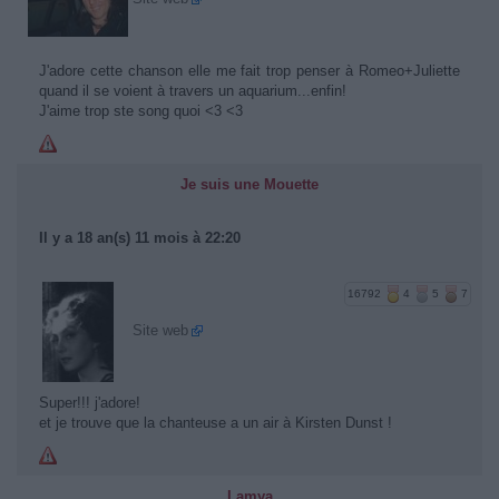
J'adore cette chanson elle me fait trop penser à Romeo+Juliette
quand il se voient à travers un aquarium...enfin!
J'aime trop ste song quoi <3 <3
Je suis une Mouette
Il y a 18 an(s) 11 mois à 22:20
16792
4
5
7
Site web
Super!!! j'adore!
et je trouve que la chanteuse a un air à Kirsten Dunst !
Lamya