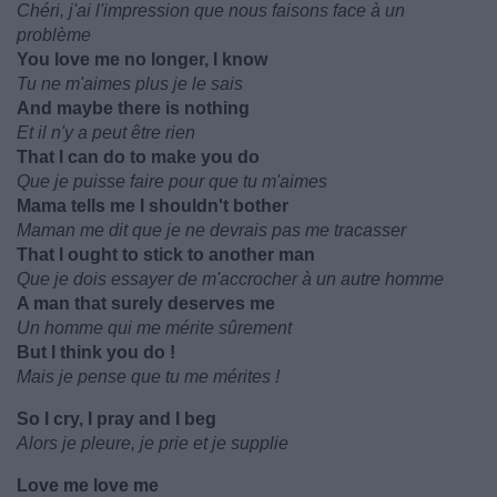
Chéri, j'ai l'impression que nous faisons face à un
problème
You love me no longer, I know
Tu ne m'aimes plus je le sais
And maybe there is nothing
Et il n'y a peut être rien
That I can do to make you do
Que je puisse faire pour que tu m'aimes
Mama tells me I shouldn't bother
Maman me dit que je ne devrais pas me tracasser
That I ought to stick to another man
Que je dois essayer de m'accrocher à un autre homme
A man that surely deserves me
Un homme qui me mérite sûrement
But I think you do !
Mais je pense que tu me mérites !
So I cry, I pray and I beg
Alors je pleure, je prie et je supplie
Love me love me