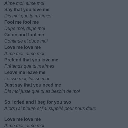
Aime moi, aime moi
Say that you love me
Dis moi que tu m'aimes
Fool me fool me
Dupe moi, dupe moi
Go on and fool me
Continue et dupe moi
Love me love me
Aime moi, aime moi
Pretend that you love me
Prétends que tu m'aimes
Leave me leave me
Laisse moi, laisse moi
Just say that you need me
Dis moi juste que tu as besoin de moi
So i cried and i beg for you two
Alors j'ai pleuré et j'ai supplié pour nous deux
Love me love me
Aime moi, aime moi