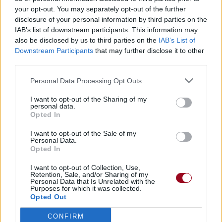
your opt-out. You may separately opt-out of the further
disclosure of your personal information by third parties on the
IAB’s list of downstream participants. This information may
also be disclosed by us to third parties on the
IAB’s List of
Downstream Participants
that may further disclose it to other
third parties.
Personal Data Processing Opt Outs
I want to opt-out of the Sharing of my
personal data.
Opted In
I want to opt-out of the Sale of my
Personal Data.
Opted In
I want to opt-out of Collection, Use,
Retention, Sale, and/or Sharing of my
Personal Data that Is Unrelated with the
Purposes for which it was collected.
Opted Out
CONFIRM