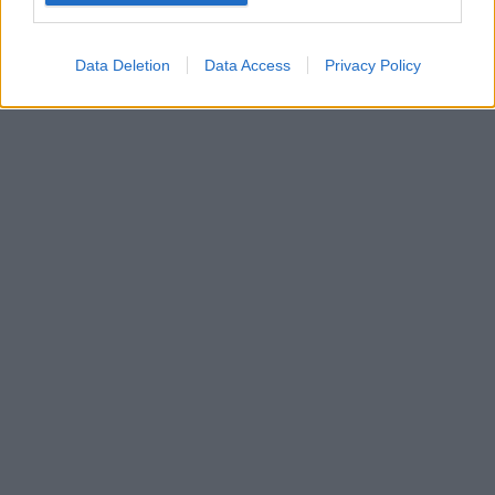
Data Deletion
Data Access
Privacy Policy