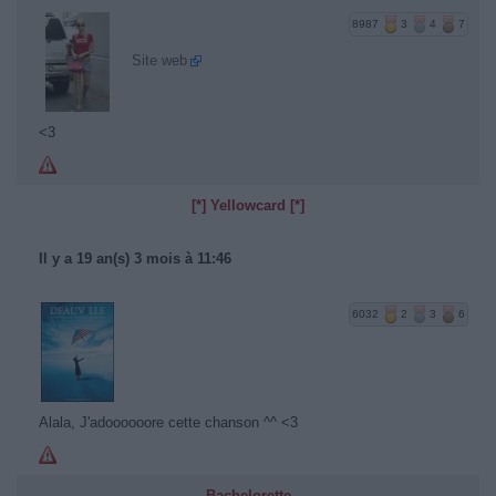
8987
3
4
7
Site web
<3
[*] Yellowcard [*]
Il y a 19 an(s) 3 mois à 11:46
6032
2
3
6
Alala, J'adoooooore cette chanson ^^ <3
Bachelorette