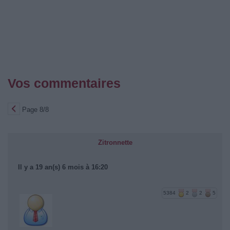
Vos commentaires
Page 8/8
Zitronnette
Il y a 19 an(s) 6 mois à 16:20
5384
2
2
5