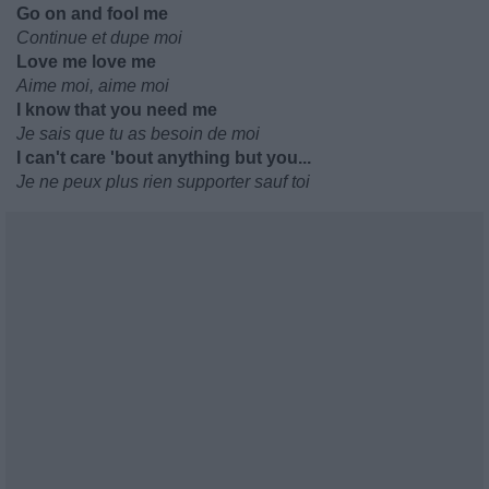
Go on and fool me
Continue et dupe moi
Love me love me
Aime moi, aime moi
I know that you need me
Je sais que tu as besoin de moi
I can't care 'bout anything but you...
Je ne peux plus rien supporter sauf toi