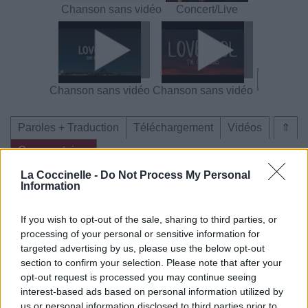
Chanson sans vidéo
Concert/Live
Chanson sans vidéo
Chanson sans vidéo
Paroles + Traduction
Téléchargement
Vidéos
⇑
Commentaires
La Coccinelle -
Do Not Process My Personal
Information
Dire «merci» pour cette traduction
Corriger une erreur
If you wish to opt-out of the sale, sharing to third parties, or
processing of your personal or sensitive information for
targeted advertising by us, please use the below opt-out
section to confirm your selection. Please note that after your
opt-out request is processed you may continue seeing
interest-based ads based on personal information utilized by
us or personal information disclosed to third parties prior to