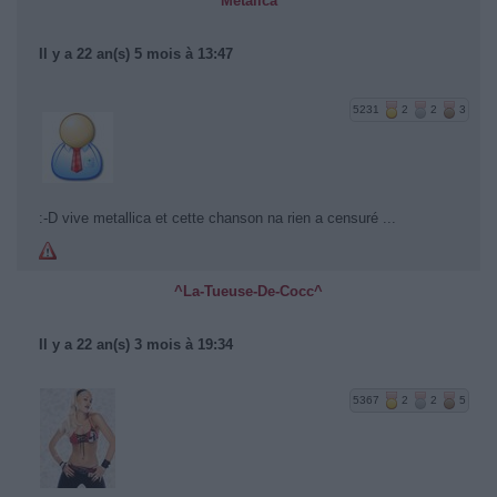
Metalica
Il y a 22 an(s) 5 mois à 13:47
5231
2
2
3
:-D vive metallica et cette chanson na rien a censuré ...
^La-Tueuse-De-Cocc^
Il y a 22 an(s) 3 mois à 19:34
5367
2
2
5