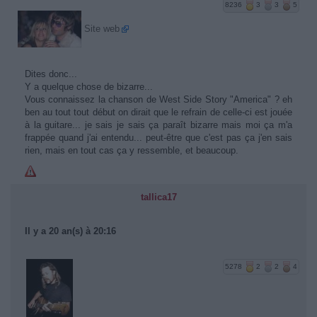
8236
3
3
5
Site web
Dites donc...
Y a quelque chose de bizarre...
Vous connaissez la chanson de West Side Story "America" ? eh
ben au tout tout début on dirait que le refrain de celle-ci est jouée
à la guitare... je sais je sais ça paraît bizarre mais moi ça m'a
frappée quand j'ai entendu... peut-être que c'est pas ça j'en sais
rien, mais en tout cas ça y ressemble, et beaucoup.
tallica17
Il y a 20 an(s) à 20:16
5278
2
2
4