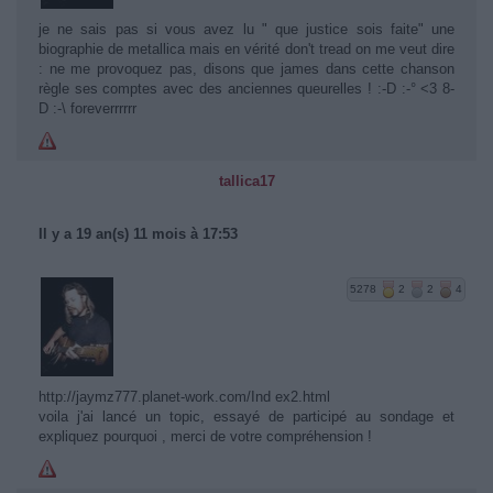
je ne sais pas si vous avez lu " que justice sois faite" une
biographie de metallica mais en vérité don't tread on me veut dire
: ne me provoquez pas, disons que james dans cette chanson
règle ses comptes avec des anciennes queurelles ! :-D :-° <3 8-
D :-\ foreverrrrrr
tallica17
Il y a 19 an(s) 11 mois à 17:53
5278
2
2
4
http://jaymz777.planet-work.com/Ind ex2.html
voila j'ai lancé un topic, essayé de participé au sondage et
expliquez pourquoi , merci de votre compréhension !