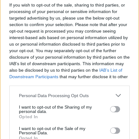
Voir la vidéo de «If Ever»
If you wish to opt-out of the sale, sharing to third parties, or
processing of your personal or sensitive information for
targeted advertising by us, please use the below opt-out
section to confirm your selection. Please note that after your
opt-out request is processed you may continue seeing
interest-based ads based on personal information utilized by
Chanson sans vidéo
Chanson sans vidéo
us or personal information disclosed to third parties prior to
your opt-out. You may separately opt-out of the further
disclosure of your personal information by third parties on the
IAB’s list of downstream participants. This information may
also be disclosed by us to third parties on the
IAB’s List of
Downstream Participants
that may further disclose it to other
Chanson sans vidéo
third parties.
Personal Data Processing Opt Outs
Paroles + Traduction
Téléchargement
Vidéos
⇑
Commentaires
I want to opt-out of the Sharing of my
personal data.
Opted In
Dire «merci» pour cette traduction
Corriger une erreur
I want to opt-out of the Sale of my
Personal Data.
Opted In