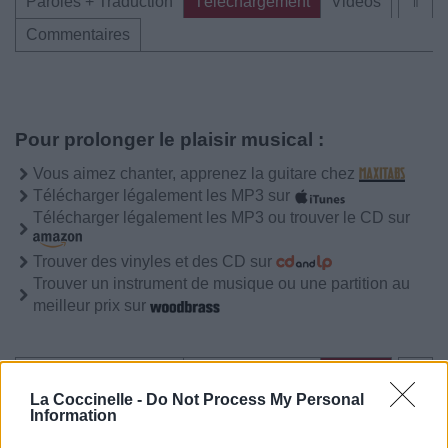
Paroles + Traduction
Téléchargement
Vidéos
⇑
Commentaires
Pour prolonger le plaisir musical :
Vous aimez chanter, apprenez la guitare chez
Télécharger légalement les MP3 sur
Télécharger légalement les MP3 ou trouver le CD sur
Trouver des vinyles et des CD sur
Trouver un instrument de musique ou une partition au
meilleur prix sur
Paroles + Traduction
Téléchargement
Vidéos
⇑
La Coccinelle -
Do Not Process My Personal
Commentaires
Information