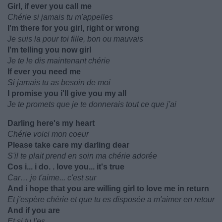
Girl, if ever you call me
Chérie si jamais tu m'appelles
I'm there for you girl, right or wrong
Je suis la pour toi fille, bon ou mauvais
I'm telling you now girl
Je te le dis maintenant chérie
If ever you need me
Si jamais tu as besoin de moi
I promise you i'll give you my all
Je te promets que je te donnerais tout ce que j'ai
Darling here's my heart
Chérie voici mon coeur
Please take care my darling dear
S'il te plait prend en soin ma chérie adorée
Cos i... i do. . love you... it's true
Car… je t'aime... c'est sur
And i hope that you are willing girl to love me in return
Et j'espère chérie et que tu es disposée a m'aimer en retour
And if you are
Et si tu l'es