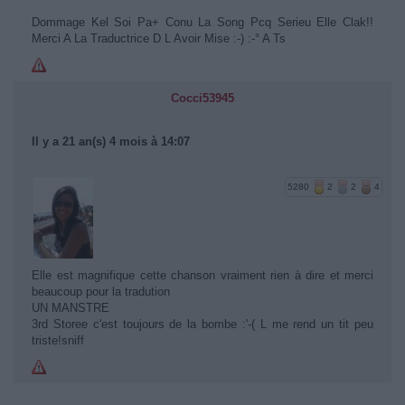
Dommage Kel Soi Pa+ Conu La Song Pcq Serieu Elle Clak!!
Merci A La Traductrice D L Avoir Mise :-) :-° A Ts
Cocci53945
Il y a 21 an(s) 4 mois à 14:07
5280
2
2
4
Elle est magnifique cette chanson vraiment rien à dire et merci
beaucoup pour la tradution
UN MANSTRE
3rd Storee c'est toujours de la bombe :'-( L me rend un tit peu
triste!sniff