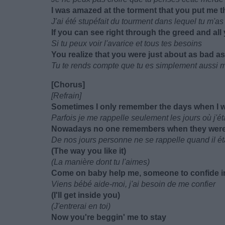
I was amazed at the torment that you put me 
J'ai été stupéfait du tourment dans lequel tu m'as
If you can see right through the greed and al
Si tu peux voir l'avarice et tous tes besoins
You realize that you were just about as bad a
Tu te rends compte que tu es simplement aussi 
[Chorus]
[Refrain]
Sometimes I only remember the days when I 
Parfois je me rappelle seulement les jours où j'ét
Nowadays no one remembers when they were
De nos jours personne ne se rappelle quand il éta
(The way you like it)
(La manière dont tu l'aimes)
Come on baby help me, someone to confide i
Viens bébé aide-moi, j'ai besoin de me confier
(I'll get inside you)
(J'entrerai en toi)
Now you're beggin' me to stay