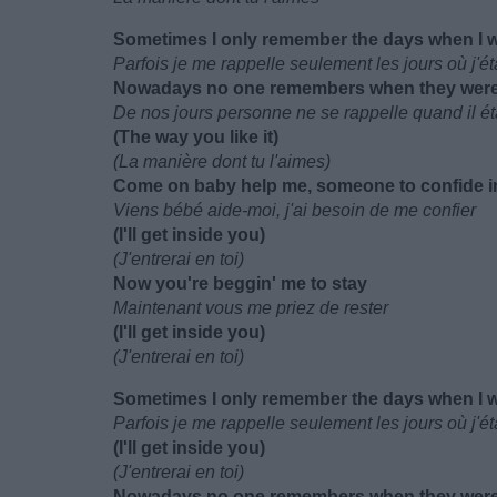
Sometimes I only remember the days when I 
Parfois je me rappelle seulement les jours où j'ét
Nowadays no one remembers when they were
De nos jours personne ne se rappelle quand il éta
(The way you like it)
(La manière dont tu l'aimes)
Come on baby help me, someone to confide i
Viens bébé aide-moi, j'ai besoin de me confier
(I'll get inside you)
(J'entrerai en toi)
Now you're beggin' me to stay
Maintenant vous me priez de rester
(I'll get inside you)
(J'entrerai en toi)
Sometimes I only remember the days when I 
Parfois je me rappelle seulement les jours où j'ét
(I'll get inside you)
(J'entrerai en toi)
Nowadays no one remembers when they were