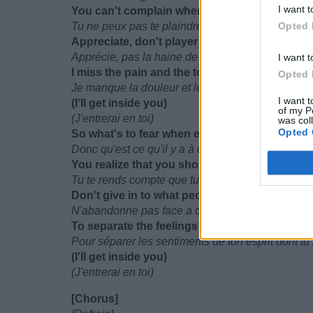
I want t
You can't complain when you can pay the bill
Tu ne peux pas te plaindre quand tu payes les fac
Opted 
Appreciate, don't player hate, congratulate
Apprécie, pas la haine de joueur, félicite
I want t
I miss the pain and the torment that you put 
Opted 
Je manque la douleur et le tourment que tu me me
I want t
(I'll get inside you)
of my P
(J'entrerai en toi)
was col
Opted 
So what's to fear when everything is crystal c
Donc qu'est ce qu'il y a à craindre quand tout est
You realize that you should do the things yo
Tu te rends compte que tu dois faire les choses q
Don't give in to what people say, don't be as
N'abandonne pas face a ce que les gens disent, 
To separate the feelings on your mind you can
Pour séparer les sentiments de ton esprit dont t
(I'll get inside you)
(J'entrerai en toi)
[Chorus]