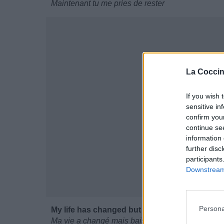
Maintenant tu me pries de rester
La Coccin
If you wish 
sensitive in
confirm you
continue se
information 
further disc
participants
Downstream 
Persona
My life has changed but fuck the fame, I'll sta
Ma vie a changé mais baise la renommée ! Je re