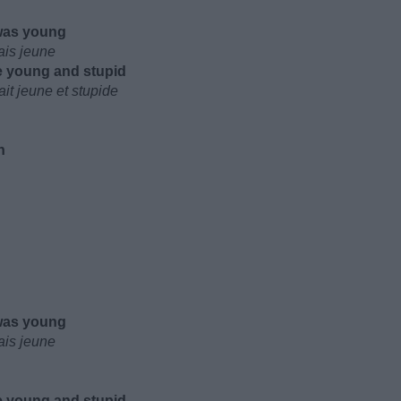
was young
ais jeune
 young and stupid
it jeune et stupide
n
was young
ais jeune
 young and stupid