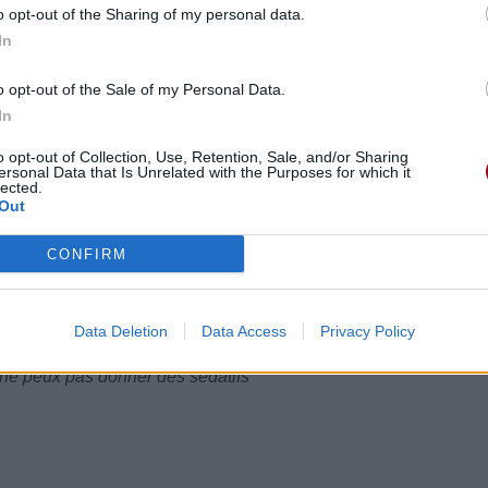
o opt-out of the Sharing of my personal data.
s and do your thing
tures et faire tes choses
In
o opt-out of the Sale of my Personal Data.
me through
In
ts à travers
o opt-out of Collection, Use, Retention, Sale, and/or Sharing
ersonal Data that Is Unrelated with the Purposes for which it
lected.
Out
lear
 clair comme du cristal
CONFIRM
u wanna do
ue tu veux faire
hamed
ne soit pas honteux
Data Deletion
Data Access
Privacy Policy
't sedate
u ne peux pas donner des sédatifs