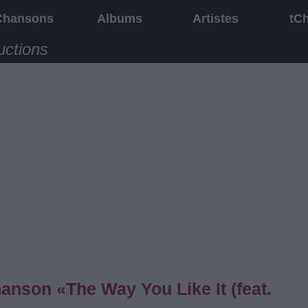
Chansons
Albums
Artistes
tC
uctions
hanson «The Way You Like It (feat.