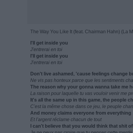
The Way You Like It (feat. Chairman Hahn) (La M
I'll get inside you
J'entrerai en toi
I'll get inside you
J'entrerai en toi
Don't live ashamed, 'cause feelings change b
Ne vis pas honteux parce que les sentiments ch
The reason why your gonna wanna take me h
La raison pour laquelle tu vas vouloir venir me p
It's all the same up in this game, the people 
C'est la même chose dans ce jeu, le peuple cha
And money claims everyone from everything
Et l'argent réclame chacun de tout
I can't believe that you would think that shit o
Je ne peux pas croire que tu penses cette merde