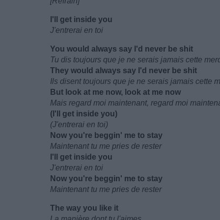
[Refrain]
I'll get inside you
J'entrerai en toi
You would always say I'd never be shit
Tu dis toujours que je ne serais jamais cette mer
They would always say I'd never be shit
Ils disent toujours que je ne serais jamais cette 
But look at me now, look at me now
Mais regard moi maintenant, regard moi mainten
(I'll get inside you)
(J'entrerai en toi)
Now you're beggin' me to stay
Maintenant tu me pries de rester
I'll get inside you
J'entrerai en toi
Now you're beggin' me to stay
Maintenant tu me pries de rester
The way you like it
La manière dont tu l'aimes