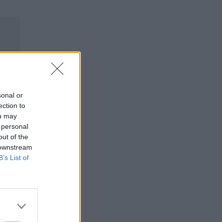
sonal or
ection to
ou may
 personal
out of the
 downstream
B’s List of