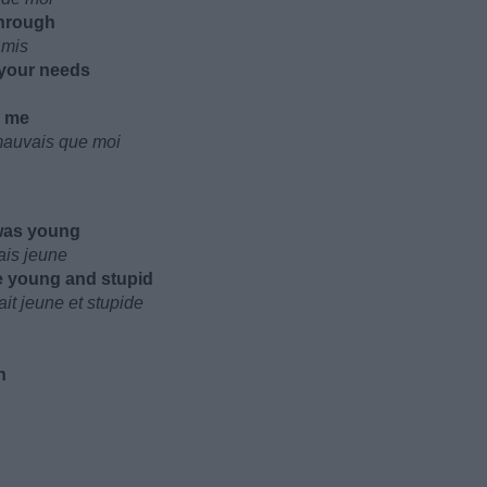
through
 mis
l your needs
s me
mauvais que moi
was young
ais jeune
 young and stupid
it jeune et stupide
n