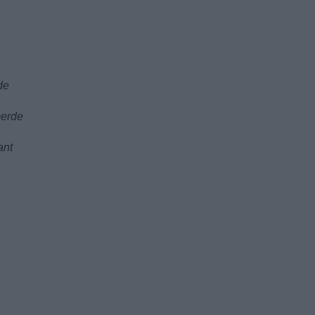
de
merde
ant