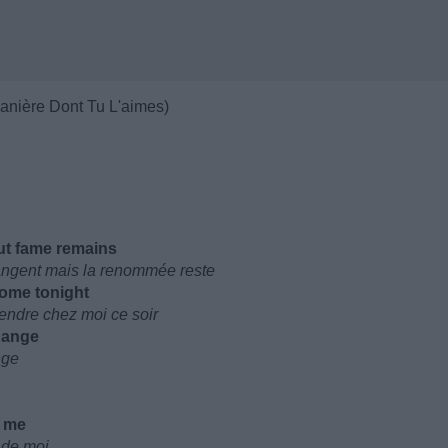
anière Dont Tu L'aimes)
ut fame remains
angent mais la renommée reste
ome tonight
rendre chez moi ce soir
change
nge
f me
 de moi