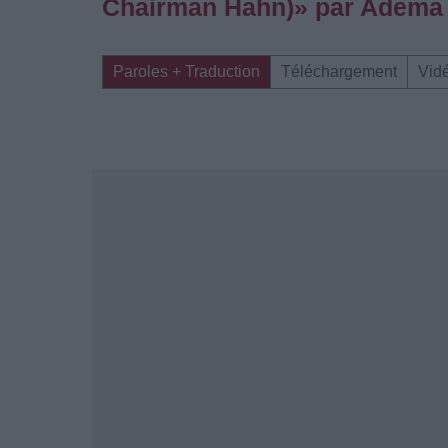
Chairman Hahn)» par Adema
Paroles + Traduction
Téléchargement
Vid