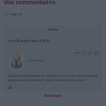
Vos commentaires
Page 2/2
Maéva
Il y a 22 an(s) 9 mois à 14:57
6993
2
4
5
Site web
jadooooooooooooreeee cte chanson !!! la zic est trop trop bien et
jadoooreee le texte aussi !! super traduc thx very much !!
Bidibullegirl