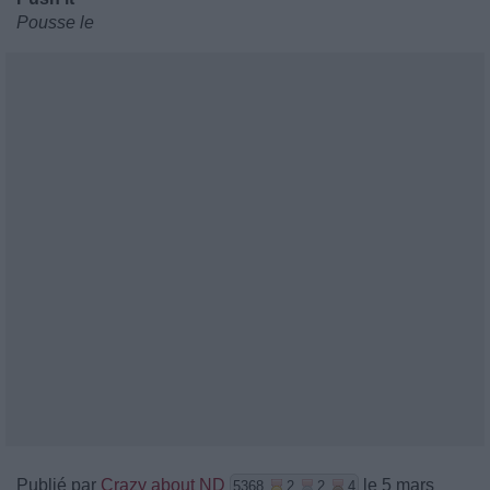
Pousse le
Publié par
Crazy about ND
le 5 mars
5368
2
2
4