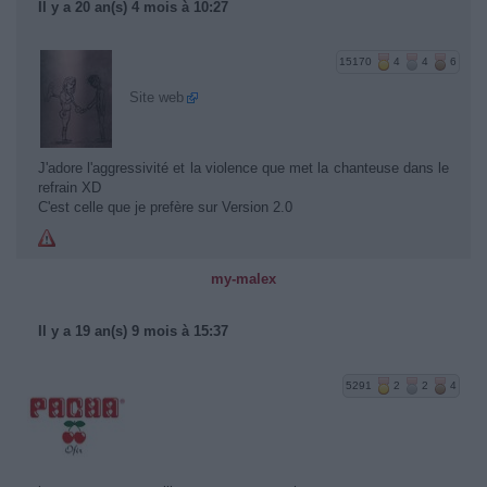
Il y a 20 an(s) 4 mois à 10:27
15170
4
4
6
Site web
J'adore l'aggressivité et la violence que met la chanteuse dans le
refrain XD
C'est celle que je prefère sur Version 2.0
my-malex
Il y a 19 an(s) 9 mois à 15:37
5291
2
2
4