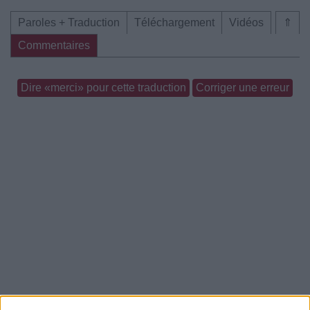
Paroles + Traduction
Téléchargement
Vidéos
⇑
Commentaires
Dire «merci» pour cette traduction
Corriger une erreur