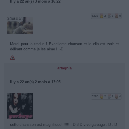
Il y a 22 an(s) 3 mois à 16:22
6233
2
3
6
Merci pour la traduc ! Excellente chanson et le clip est zarb et
délirant comme je les aime ! :-D
artagnia
Il y a 22 an(s) 2 mois à 13:05
5286
2
2
4
cette chansson est magnifique!!!!!!! :-D 8-D vive garbage :-D :-D