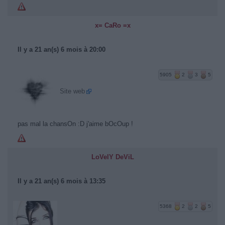
x= CaRo =x
Il y a 21 an(s) 6 mois à 20:00
5905
2
3
5
Site web
pas mal la chansOn :D j'aime bOcOup !
LoVelY DeViL
Il y a 21 an(s) 6 mois à 13:35
5368
2
2
5