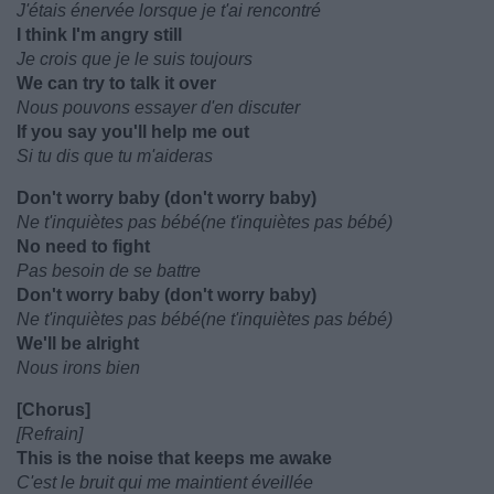
J'étais énervée lorsque je t'ai rencontré
I think I'm angry still
Je crois que je le suis toujours
We can try to talk it over
Nous pouvons essayer d'en discuter
If you say you'll help me out
Si tu dis que tu m'aideras
Don't worry baby (don't worry baby)
Ne t'inquiètes pas bébé(ne t'inquiètes pas bébé)
No need to fight
Pas besoin de se battre
Don't worry baby (don't worry baby)
Ne t'inquiètes pas bébé(ne t'inquiètes pas bébé)
We'll be alright
Nous irons bien
[Chorus]
[Refrain]
This is the noise that keeps me awake
C'est le bruit qui me maintient éveillée