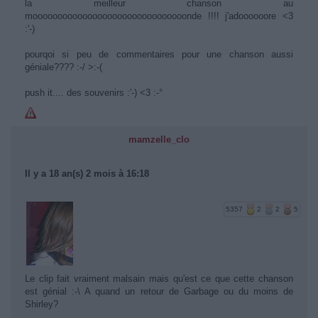
la meilleur chanson au
mooooooooooooooooooooooooooooooonde !!!! j'adoooooore <3
:'-)
pourqoi si peu de commentaires pour une chanson aussi
géniale???? :-/ >:-(
push it.... des souvenirs :'-) <3 :-°
mamzelle_clo
Il y a 18 an(s) 2 mois à 16:18
5357
2
2
5
Le clip fait vraiment malsain mais qu'est ce que cette chanson
est génial :-\ A quand un retour de Garbage ou du moins de
Shirley?