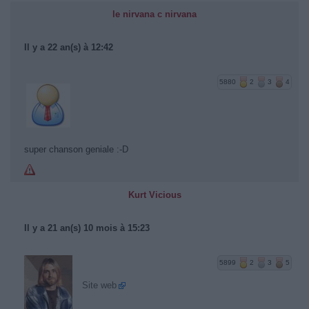
le nirvana c nirvana
Il y a 22 an(s) à 12:42
5880
2
3
4
super chanson geniale :-D
Kurt Vicious
Il y a 21 an(s) 10 mois à 15:23
5899
2
3
5
Site web