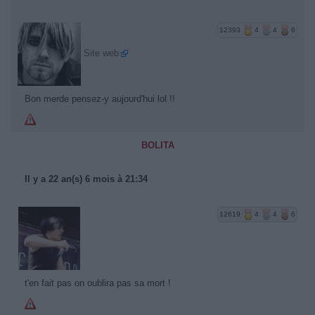
12393
4
4
6
Site web
Bon merde pensez-y aujourd'hui lol !!
BOLITA
Il y a 22 an(s) 6 mois à 21:34
12619
4
4
6
t'en fait pas on oublira pas sa mort !