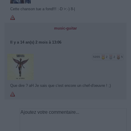
Cette chanson tue a fond!!! :-D >:-) 8-|
music-guitar
Il y a 14 an(s) 2 mois à 13:06
5355
2
2
5
Que dire ? aH Je sais que c'est encore un chef-d'oeuvre ! ;)