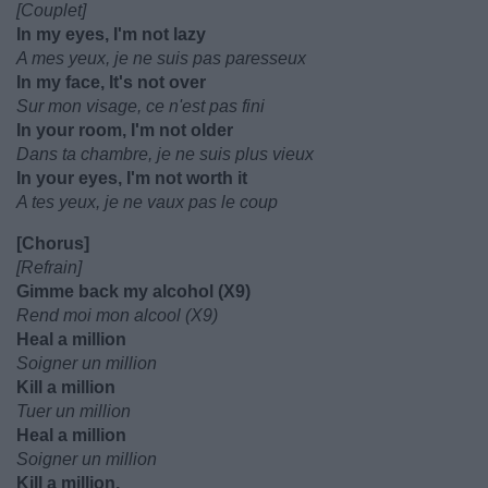
[Couplet]
In my eyes, I'm not lazy
A mes yeux, je ne suis pas paresseux
In my face, It's not over
Sur mon visage, ce n'est pas fini
In your room, I'm not older
Dans ta chambre, je ne suis plus vieux
In your eyes, I'm not worth it
A tes yeux, je ne vaux pas le coup
[Chorus]
[Refrain]
Gimme back my alcohol (X9)
Rend moi mon alcool (X9)
Heal a million
Soigner un million
Kill a million
Tuer un million
Heal a million
Soigner un million
Kill a million,