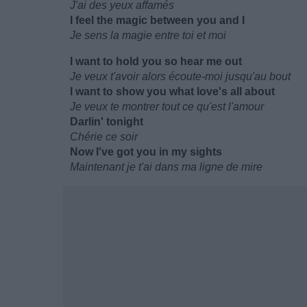
J'ai des yeux affamés
I feel the magic between you and I
Je sens la magie entre toi et moi
I want to hold you so hear me out
Je veux t'avoir alors écoute-moi jusqu'au bout
I want to show you what love's all about
Je veux te montrer tout ce qu'est l'amour
Darlin' tonight
Chérie ce soir
Now I've got you in my sights
Maintenant je t'ai dans ma ligne de mire