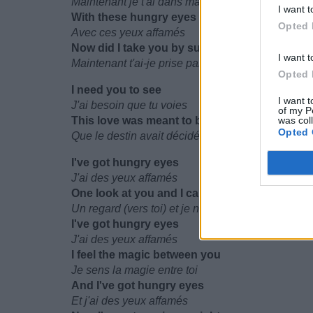
Maintenant je t'ai dans ma ligne de mire
I want t
With these hungry eyes
Opted 
Avec ces yeux affamés
Now did I take you by surprise ?
I want t
Maintenant t'ai-je prise par surprise ?
Opted 
I need you to see
I want t
J'ai besoin que tu voies
of my P
This love was meant to be
was col
Opted 
Que le destin avait décidé de cet amour
I've got hungry eyes
J'ai des yeux affamés
One look at you and I can't disguise
Un regard (vers toi) et je ne peux pas dissimuler
I've got hungry eyes
J'ai des yeux affamés
I feel the magic between you
Je sens la magie entre toi
And I've got hungry eyes
Et j'ai des yeux affamés