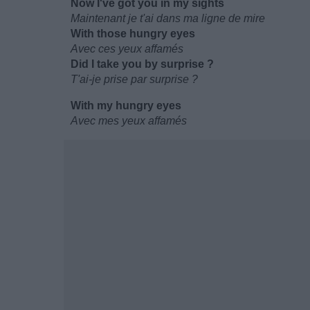
Now I've got you in my sights
Maintenant je t'ai dans ma ligne de mire
With those hungry eyes
Avec ces yeux affamés
Did I take you by surprise ?
T'ai-je prise par surprise ?
With my hungry eyes
Avec mes yeux affamés