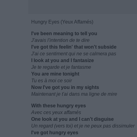
Hungry Eyes (Yeux Affamés)
I've been meaning to tell you
J'avais l'intention de te dire
I've got this feelin' that won't subside
J'ai ce sentiment qui ne se calmera pas
I look at you and I fantasize
Je te regarde et je fantasme
You are mine tonight
Tu es à moi ce soir
Now I've got you in my sights
Maintenant je t'ai dans ma ligne de mire
With these hungry eyes
Avec ces yeux affamés
One look at you and I can't disguise
Un regard (vers toi) et je ne peux pas dissimuler
I've got hungry eyes