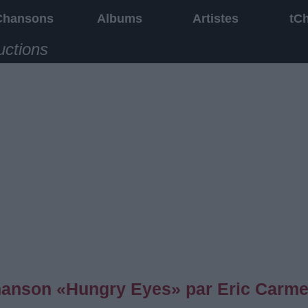
Chansons
Albums
Artistes
tC
uctions
 chanson «Hungry Eyes» par Eric Carm