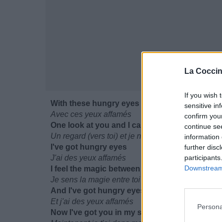
La Coccin
If you wish 
With these hungry eyes
sensitive in
Avec ces yeux affamés
confirm you
One look at you and I can't disguise
continue se
Un regard (vers toi) et je ne peux pas dissimuler
information 
I've got hungry eyes
further disc
J'ai des yeux affamés
participants
Downstream 
I feel the magic between you
Je sens la magie entre toi
And I've got hungry eyes
Et j'ai des yeux affamés
Persona
Now I've got you in my sights