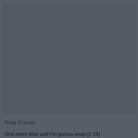
Snap (Casse)
One more time and I'm gonna snap [x 15]