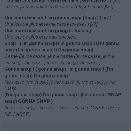
You ain't no fuckin' friend of mine ( oh fuck no ! ) [x4]
Tu n'es pas un putain d'ami à moi (oh putain non)[x4]
One more time and I'm gonna snap (Snap ! ) [x7]
Une fois de plus et je me casse (casse ! ) [x7]
One more time and I'm going to fucking...
Une fois de plus et je vais enculer...
Snap ! (I'm gonna snap) I'm gonna snap ! (I'm gonna
snap) I'm gonna snap ! (I'm gonna snap)
Casse (je me casse) je me casse (je me casse) je me
casse (je me casse) je me casse (je me casse)
Gonna snap ! ( gonna snap) I'm gonna snap ! (I'm
gonna snap) I'm gonna snap !
Me casse (me casse) je me casse (je me casse) je me
casse
(I'm gonna snap) I'm gonna snap ! (I'm gonna ( SNAP
snap) GONNA SNAP )
(je me casse) je me casse (je me casse (CASSE casse)
ME CASSE)