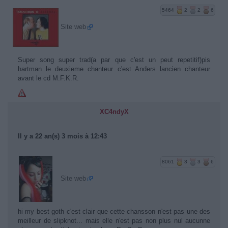
5464
2
2
6
Site web
Super song super trad(a par que c'est un peut repetitif)pis
hartman le deuxieme chanteur c'est Anders lancien chanteur
avant le cd M.F.K.R.
XC4ndyX
Il y a 22 an(s) 3 mois à 12:43
8061
3
3
6
Site web
hi my best goth c'est clair que cette chansson n'est pas une des
meilleur de slipknot... mais elle n'est pas non plus nul aucunne