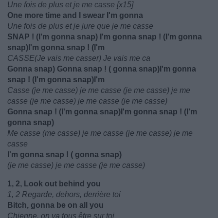
Une fois de plus et je me casse [x15]
One more time and I swear I'm gonna
Une fois de plus et je jure que je me casse
SNAP ! (I'm gonna snap) I'm gonna snap ! (I'm gonna
snap)I'm gonna snap ! (I'm
CASSE(Je vais me casser) Je vais me ca
Gonna snap) Gonna snap ! ( gonna snap)I'm gonna
snap ! (I'm gonna snap)I'm
Casse (je me casse) je me casse (je me casse) je me
casse (je me casse) je me casse (je me casse)
Gonna snap ! (I'm gonna snap)I'm gonna snap ! (I'm
gonna snap)
Me casse (me casse) je me casse (je me casse) je me
casse
I'm gonna snap ! ( gonna snap)
(je me casse) je me casse (je me casse)
1, 2, Look out behind you
1, 2 Regarde, dehors, derrière toi
Bitch, gonna be on all you
Chienne, on va tous être sur toi