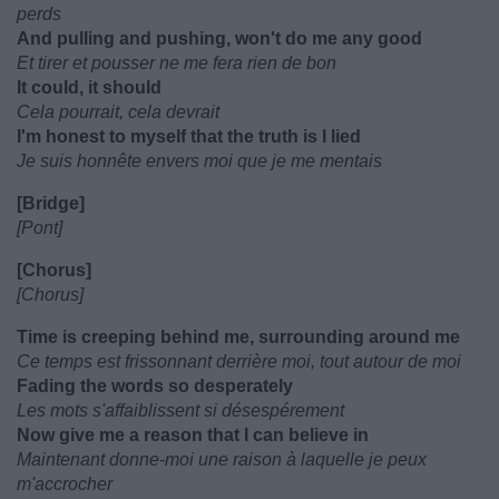
perds
And pulling and pushing, won't do me any good
Et tirer et pousser ne me fera rien de bon
It could, it should
Cela pourrait, cela devrait
I'm honest to myself that the truth is I lied
Je suis honnête envers moi que je me mentais
[Bridge]
[Pont]
[Chorus]
[Chorus]
Time is creeping behind me, surrounding around me
Ce temps est frissonnant derrière moi, tout autour de moi
Fading the words so desperately
Les mots s'affaiblissent si désespérement
Now give me a reason that I can believe in
Maintenant donne-moi une raison à laquelle je peux
m'accrocher