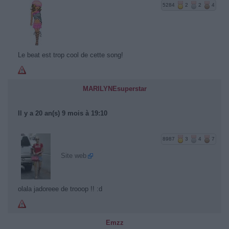
5284
2
2
4
Le beat est trop cool de cette song!
MARILYNEsuperstar
Il y a 20 an(s) 9 mois à 19:10
8987
3
4
7
Site web
olala jadoreee de trooop !! :d
Emzz