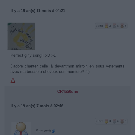
Il y a 19 an(s) 11 mois à 04:21
9358
3
4
6
Perfect girly song!! :-D :-D
J'adore chanter celle là devantmon mirroir, en sous vetements
avec ma brosse à cheveux commemicro!! :'-)
CR4$$0une
Il y a 19 an(s) 7 mois à 02:46
9091
3
4
6
Site web