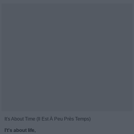
It's About Time (Il Est À Peu Près Temps)
I't's about life,