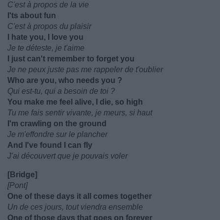
C'est à propos de la vie
I'ts about fun
C'est à propos du plaisir
I hate you, I love you
Je te déteste, je t'aime
I just can't remember to forget you
Je ne peux juste pas me rappeler de t'oublier
Who are you, who needs you ?
Qui est-tu, qui a besoin de toi ?
You make me feel alive, I die, so high
Tu me fais sentir vivante, je meurs, si haut
I'm crawling on the ground
Je m'effondre sur le plancher
And I've found I can fly
J'ai découvert que je pouvais voler
[Bridge]
[Pont]
One of these days it all comes together
Un de ces jours, tout viendra ensemble
One of those days that goes on forever