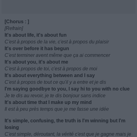
[Chorus : ]
[Refrain]
It's about life, it's about fun
C'est à propos de la vie, c'est à propos du plaisir
It's over before it has begun
C'est terminer avent même que ça ai commencer
It's about you, it's about me
C'est à propos de toi, c'est à propos de moi
It's about everything between and I say
C'est à propos de tout ce qu'il y a entre et je dis
I'm saying goodbye to you, I say hi to you with no clue
Je te dis au revoir, je te dis bonjour sans indice
It's about time that I make up my mind
Il est à peu près temps que je me fasse une idée
It's simple, confusing, the truth is I'm winning but I'm
losing
C'est simple, déroutant, la vérité c'est que je gagne mais je