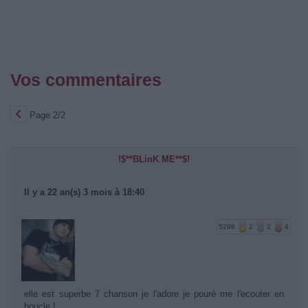
Vos commentaires
Page 2/2
!$**BLinK ME**$!
Il y a 22 an(s) 3 mois à 18:40
5298
2
2
4
elle est superbe 7 chanson je l'adore je pouré me l'ecouter en
boucle !