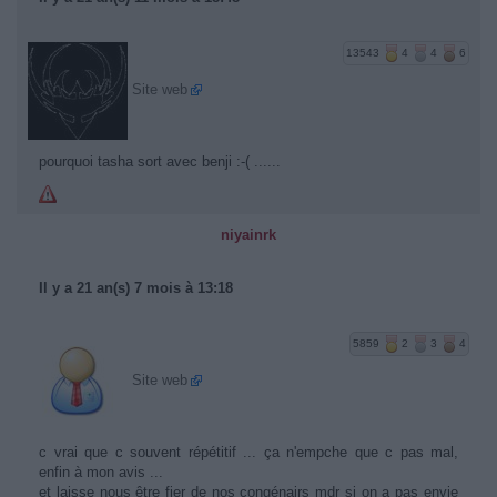
13543
4
4
6
Site web
pourquoi tasha sort avec benji :-( ......
niyainrk
Il y a 21 an(s) 7 mois à 13:18
5859
2
3
4
Site web
c vrai que c souvent répétitif ... ça n'empche que c pas mal,
enfin à mon avis ...
et laisse nous être fier de nos congénairs mdr si on a pas envie