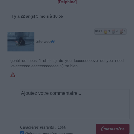
[Delphine]
Il y a 22 an(s) 5 mois à 10:56
8892
3
4
6
Site web
gentil de nous 'l offrir :-) do you looooooooove do you need
loveeeeeee eeeeeeeeeeeee :-) tro bien
Caractères restants :
1000
Prévenez-moi d'un nouveau