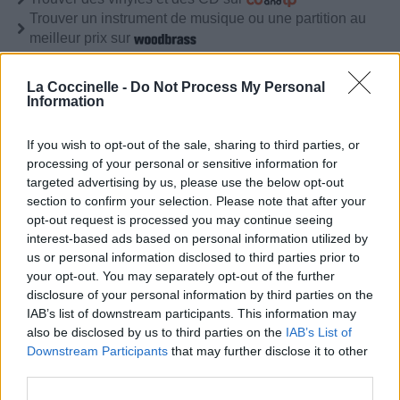
Trouver un instrument de musique ou une partition au
meilleur prix sur
La Coccinelle -
Do Not Process My Personal
Paroles + Traduction
Téléchargement
Vidéos
⇑
Information
Commentaires
If you wish to opt-out of the sale, sharing to third parties, or
processing of your personal or sensitive information for
Voir la vidéo de «Do You Love ?»
targeted advertising by us, please use the below opt-out
section to confirm your selection. Please note that after your
opt-out request is processed you may continue seeing
interest-based ads based on personal information utilized by
us or personal information disclosed to third parties prior to
your opt-out. You may separately opt-out of the further
disclosure of your personal information by third parties on the
IAB’s list of downstream participants. This information may
also be disclosed by us to third parties on the
IAB’s List of
Downstream Participants
that may further disclose it to other
third parties.