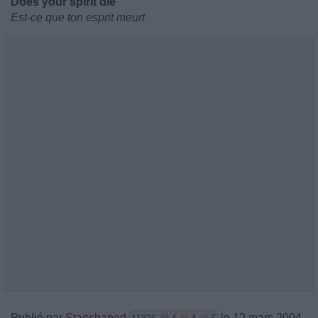
Does your spirit die
Est-ce que ton esprit meurt
Publié par
Staяshaped
le 12 mars 2004