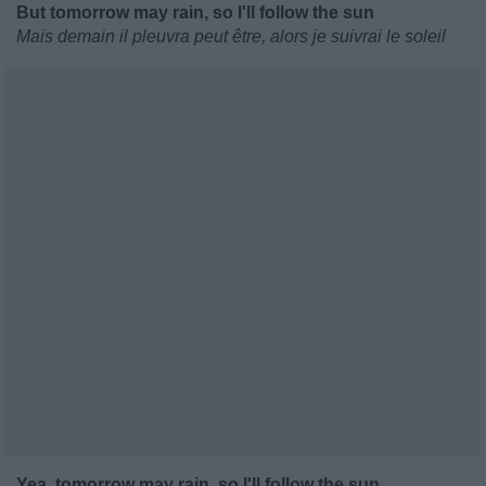
But tomorrow may rain, so I'll follow the sun
Mais demain il pleuvra peut être, alors je suivrai le soleil
Yea, tomorrow may rain, so I'll follow the sun