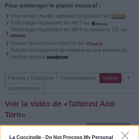
Pour prolonger le plaisir musical :
Vous aimez chanter, apprenez la guitare chez
Télécharger légalement les MP3 sur
Télécharger légalement les MP3 ou trouver le CD sur
Trouver des vinyles et des CD sur
Trouver un instrument de musique ou une partition au
meilleur prix sur
Paroles + Traduction
Téléchargement
Vidéos
⇑
Commentaires
Voir la vidéo de «Tattered And
Torn»
La Coccinelle -
Do Not Process My Personal