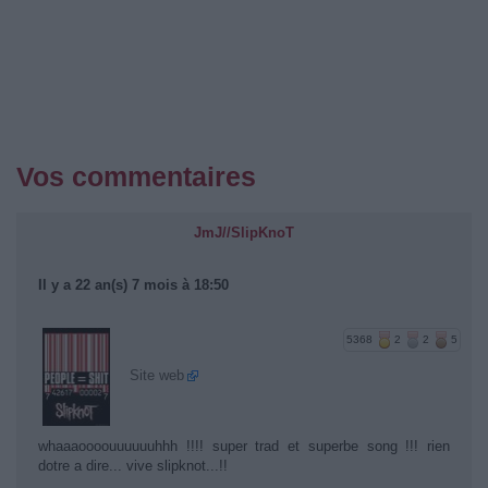
Vos commentaires
JmJ//SlipKnoT
Il y a 22 an(s) 7 mois à 18:50
5368
2
2
5
Site web
whaaaoooouuuuuuhhh !!!! super trad et superbe song !!! rien
dotre a dire... vive slipknot...!!