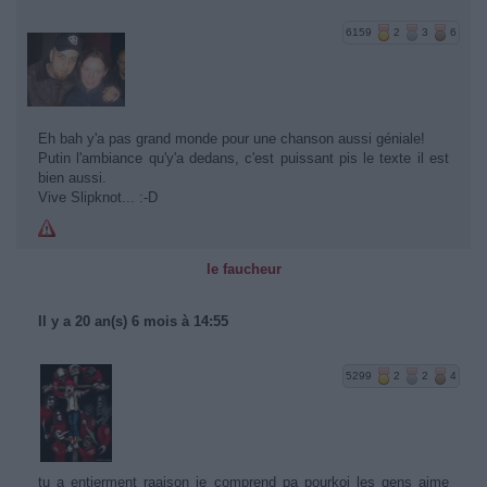
6159
2
3
6
Eh bah y'a pas grand monde pour une chanson aussi géniale!
Putin l'ambiance qu'y'a dedans, c'est puissant pis le texte il est
bien aussi.
Vive Slipknot... :-D
le faucheur
Il y a 20 an(s) 6 mois à 14:55
5299
2
2
4
tu a entierment raaison je comprend pa pourkoi les gens aime